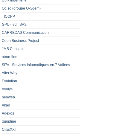
Ubik Ingénierie
Odiso (groupe Oxygem)
TICOPP
GPU-Tech SAS
CARREDAS Communication
Open Business Project
JMB Concept
néon-line
Si7v - Services Informatiques en 7 Vallées
Alter Way
Evolution
Avolys
neoweb
Akao
Adexos
Simpline
ClissXXI