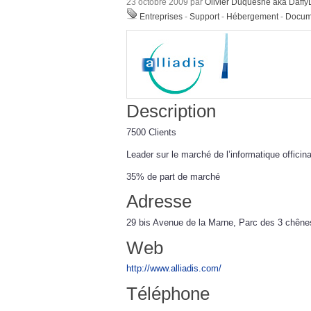
23 octobre 2009 par
Olivier Duquesne aka Daff
Entreprises
-
Support
-
Hébergement
-
Docum
Description
7500 Clients
Leader sur le marché de l’informatique officina
35% de part de marché
Adresse
29 bis Avenue de la Marne, Parc des 3 chêne
Web
http://www.alliadis.com/
Téléphone