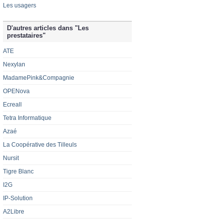
Les usagers
D'autres articles dans "Les
prestataires"
ATE
Nexylan
MadamePink&Compagnie
OPENova
Ecreall
Tetra Informatique
Azaé
La Coopérative des Tilleuls
Nursit
Tigre Blanc
I2G
IP-Solution
A2Libre