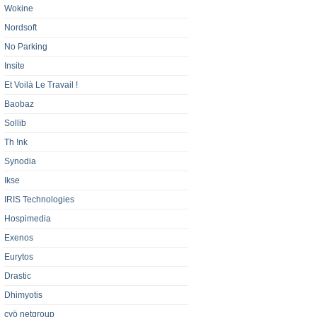
Wokine
Nordsoft
No Parking
Insite
Et Voilà Le Travail !
Baobaz
Sollib
Th !nk
Synodia
Ikse
IRIS Technologies
Hospimedia
Exenos
Eurytos
Drastic
Dhimyotis
cyö netgroup