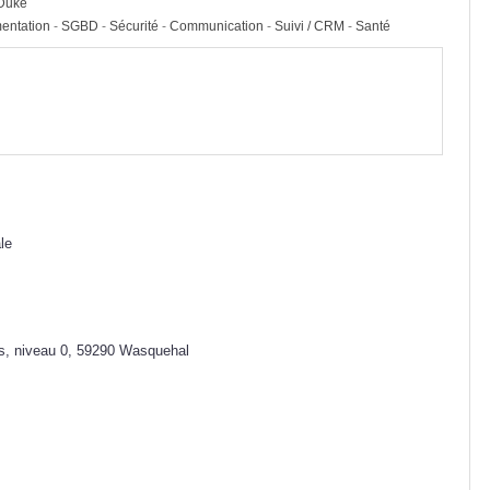
yDuke
entation
-
SGBD
-
Sécurité
-
Communication
-
Suivi / CRM
-
Santé
le
s, niveau 0, 59290 Wasquehal