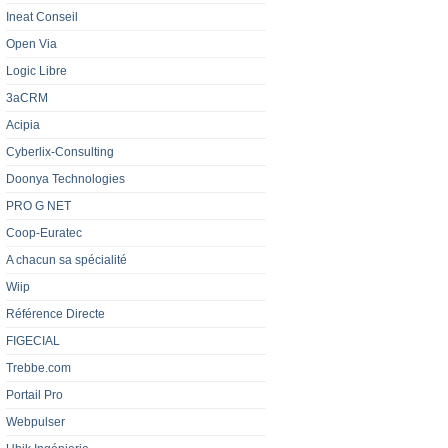
Ineat Conseil
Open Via
Logic Libre
3aCRM
Acipia
Cyberlix-Consulting
Doonya Technologies
PRO G NET
Coop-Euratec
A chacun sa spécialité
Wiip
Référence Directe
FIGECIAL
Trebbe.com
Portail Pro
Webpulser