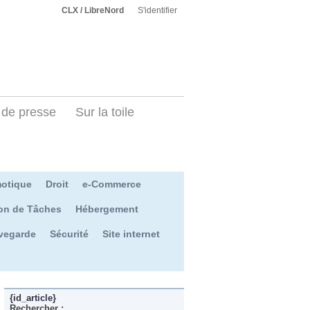
CLX / LibreNord
S'identifier
de presse
Sur la toile
otique
Droit
e-Commerce
on de Tâches
Hébergement
vegarde
Sécurité
Site internet
{id_article}
Rechercher :