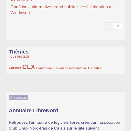
Gnu/Linux, alternative grand public suite à l’abandon de
Windows 7.
1
2
Thèmes
Tous les tags
CLX
222/1002
1002/1002
132/1002
119/1002
168/1002
Chtinux
Conférence
Education informatique
Formation
Annonces
Annuaire LibreNord
Retrouvez l’annuaire de logiciels libres créé par l’association
Club Linux Nord-Pas de Calais sur le site suivant