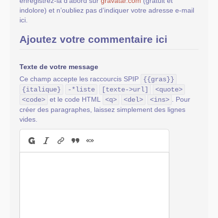
enregistrez-la d’abord sur
gravatar.com
(gratuit et
indolore) et n’oubliez pas d’indiquer votre adresse e-mail
ici.
Ajoutez votre commentaire ici
Texte de votre message
Ce champ accepte les raccourcis SPIP
{{gras}}
{italique}
-*liste
[texte->url]
<quote>
et le code HTML
. Pour
<code>
<q>
<del>
<ins>
créer des paragraphes, laissez simplement des lignes
vides.