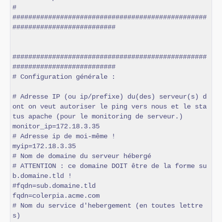
#

#################################################
##########################

#################################################
##########################

# Configuration générale :

# Adresse IP (ou ip/prefixe) du(des) serveur(s) d
ont on veut autoriser le ping vers nous et le sta
tus apache (pour le monitoring de serveur.)

monitor_ip=172.18.3.35

# Adresse ip de moi-même !

myip=172.18.3.35

# Nom de domaine du serveur hébergé

# ATTENTION : ce domaine DOIT être de la forme su
b.domaine.tld !

#fqdn=sub.domaine.tld

fqdn=colerpia.acme.com

# Nom du service d'hebergement (en toutes lettre
s)
