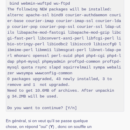
 bind webmin-wuftpd wu-ftpd

The following NEW packages will be installed:

alternc apache-ssl bind9 courier-authdaemon couri
er-base courier-imap courier-imap-ssl courier-lda
p courier-pop courier-pop-ssl courier-ssl ldap-ut
ils libapache-mod-fastcgi libapache-mod-gzip libc
gi-fast-perl libconvert-asn1-perl libfcgi-perl li
bio-stringy-perl libiodbc2 libisccc0 libisccfg0 l
ibmime-perl libmm11 libmsgcat-perl libnet-ldap-pe
rl mhonarc openssl perl-suid php4 php4-cgi php4-l
dap php4-mysql phpmyadmin proftpd-common proftpd-
mysql quota rsync slapd squirrelmail sympa webali
zer wwsympa wwwconfig-common

0 packages upgraded, 43 newly installed, 3 to

remove and 1  not upgraded.

Need to get 10.6MB of archives. After unpackin

g 34.2MB will be used.

Do you want to continue? [Y/n]
En général, si on veut qu’il se passe quelque
chose, on répond "oui" (
Y
) , donc on souffle un