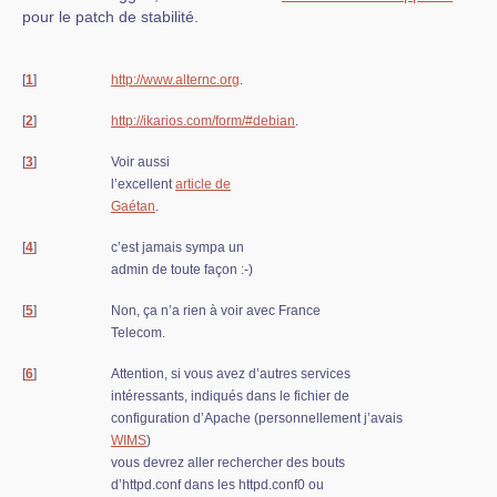
pour le patch de stabilité.
[
1
]
http://www.alternc.org
.
[
2
]
http://ikarios.com/form/#debian
.
[
3
]
Voir aussi
l’excellent
article de
Gaétan
.
[
4
]
c’est jamais sympa un
admin de toute façon :-)
[
5
]
Non, ça n’a rien à voir avec France
Telecom.
[
6
]
Attention, si vous avez d’autres services
intéressants, indiqués dans le fichier de
configuration d’Apache (personnellement j’avais
WIMS
)
vous devrez aller rechercher des bouts
d’httpd.conf dans les httpd.conf0 ou