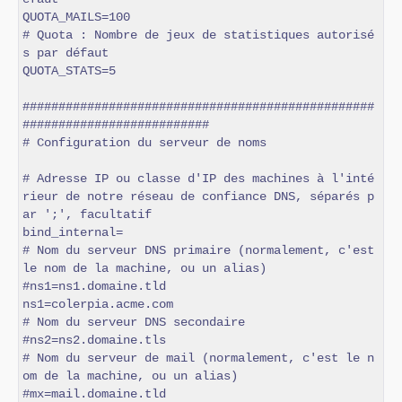
QUOTA_MAILS=100

# Quota : Nombre de jeux de statistiques autorisé
s par défaut

QUOTA_STATS=5

#################################################
##########################

# Configuration du serveur de noms

# Adresse IP ou classe d'IP des machines à l'inté
rieur de notre réseau de confiance DNS, séparés p
ar ';', facultatif

bind_internal=

# Nom du serveur DNS primaire (normalement, c'est 
le nom de la machine, ou un alias)

#ns1=ns1.domaine.tld

ns1=colerpia.acme.com

# Nom du serveur DNS secondaire

#ns2=ns2.domaine.tls

# Nom du serveur de mail (normalement, c'est le n
om de la machine, ou un alias)

#mx=mail.domaine.tld
