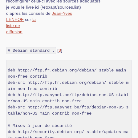
reconfigurer celui-ci avec les sources adéquates,
je vous le livre ici (/etc/apt/sources.list)
d’après les conseils de
Jean-Yves
LENHOF
sur
la
liste de
diffusion
:
[
3
]
# Debian standard .
deb http://ftp.fr.debian.org/debian/ stable main 
non-free contrib

deb-src http://ftp.fr.debian.org/debian/ stable m
ain non-free contrib

deb http://ftp.easynet.be/ftp/debian-non-US stabl
e/non-US main contrib non-free

deb-src http://ftp.easynet.be/ftp/debian-non-US s
table/non-US main contrib non-free

# Mises à jour de sécurité

deb http://security.debian.org/ stable/updates ma