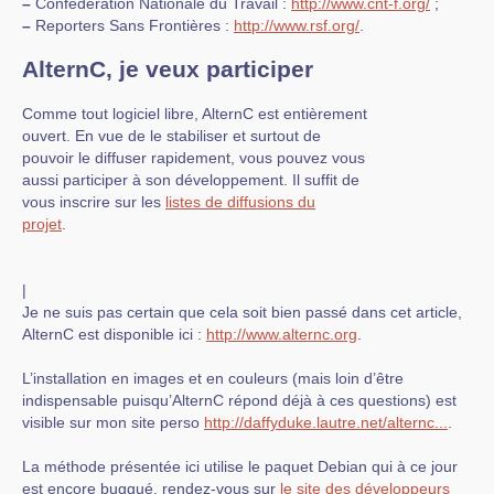
–
Confédération Nationale du Travail :
http://www.cnt-f.org/
;
–
Reporters Sans Frontières :
http://www.rsf.org/
.
AlternC, je veux participer
Comme tout logiciel libre, AlternC est entièrement
ouvert. En vue de le stabiliser et surtout de
pouvoir le diffuser rapidement, vous pouvez vous
aussi participer à son développement. Il suffit de
vous inscrire sur les
listes de diffusions du
projet
.
|
Je ne suis pas certain que cela soit bien passé dans cet article,
AlternC est disponible ici :
http://www.alternc.org
.
L’installation en images et en couleurs (mais loin d’être
indispensable puisqu’AlternC répond déjà à ces questions) est
visible sur mon site perso
http://daffyduke.lautre.net/alternc...
.
La méthode présentée ici utilise le paquet Debian qui à ce jour
est encore buggué, rendez-vous sur
le site des développeurs