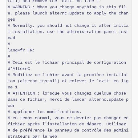
tall) and remove the 'exit' on line 1

# WARNING : When you change anything in this fil
e, please launch alternc.update to apply the chan
ges

# Normally, you should not change it after initia
l installation, use the administration panel inst
ead

#

lang=fr_FR:

#

# Ceci est le fichier principal de configuration 
d'AlternC

# Modifiez ce fichier avant la première installat
ion (alternc.install) et enlevez le 'exit' en lig
ne 1

# ATTENTION : lorsque vous changez quelque chose 
dans ce fichier, merci de lancer alternc.update p
our

# appliquer les modifications.

# en temps normal, vous ne devriez pas changer ce 
fichier après l'installation de départ. Utilisez

# de préférence le panneau de contrôle des admini
strateurs par le Web
