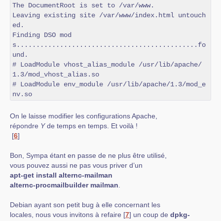
The DocumentRoot is set to /var/www.

Leaving existing site /var/www/index.html untouch
ed.

Finding DSO mod
s..............................................fo
und.

# LoadModule vhost_alias_module /usr/lib/apache/
1.3/mod_vhost_alias.so

# LoadModule env_module /usr/lib/apache/1.3/mod_e
nv.so
On le laisse modifier les configurations Apache,
répondre
Y
de temps en temps. Et voilà !
[
6
]
Bon, Sympa étant en passe de ne plus être utilisé,
vous pouvez aussi ne pas vous priver d’un
apt-get install alternc-mailman
alternc-procmailbuilder mailman
.
Debian ayant son petit bug à elle concernant les
locales, nous vous invitons à refaire
[
7
]
un coup de
dpkg-