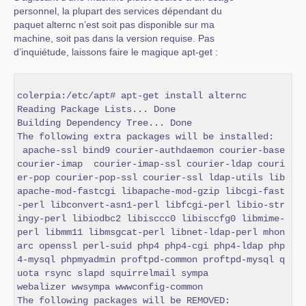
personnel, la plupart des services dépendant du
paquet alternc n’est soit pas disponible sur ma
machine, soit pas dans la version requise. Pas
d’inquiétude, laissons faire le magique apt-get :
colerpia:/etc/apt# apt-get install alternc

Reading Package Lists... Done

Building Dependency Tree... Done

The following extra packages will be installed:

 apache-ssl bind9 courier-authdaemon courier-base 
courier-imap  courier-imap-ssl courier-ldap couri
er-pop courier-pop-ssl courier-ssl ldap-utils lib
apache-mod-fastcgi libapache-mod-gzip libcgi-fast
-perl libconvert-asn1-perl libfcgi-perl libio-str
ingy-perl libiodbc2 libisccc0 libisccfg0 libmime-
perl libmm11 libmsgcat-perl libnet-ldap-perl mhon
arc openssl perl-suid php4 php4-cgi php4-ldap php
4-mysql phpmyadmin proftpd-common proftpd-mysql q
uota rsync slapd squirrelmail sympa

webalizer wwsympa wwwconfig-common

The following packages will be REMOVED:
