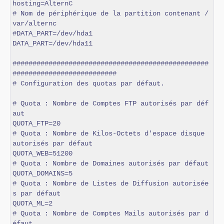
hosting=AlternC

# Nom de périphérique de la partition contenant /
var/alternc

#DATA_PART=/dev/hda1

DATA_PART=/dev/hda11

#################################################
##########################

# Configuration des quotas par défaut.

# Quota : Nombre de Comptes FTP autorisés par déf
aut

QUOTA_FTP=20

# Quota : Nombre de Kilos-Octets d'espace disque 
autorisés par défaut

QUOTA_WEB=51200

# Quota : Nombre de Domaines autorisés par défaut

QUOTA_DOMAINS=5

# Quota : Nombre de Listes de Diffusion autorisée
s par défaut

QUOTA_ML=2

# Quota : Nombre de Comptes Mails autorisés par d
éfaut
