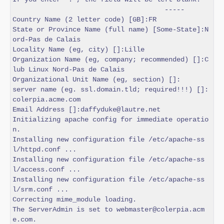
                                      -----

Country Name (2 letter code) [GB]:FR

State or Province Name (full name) [Some-State]:N
ord-Pas de Calais

Locality Name (eg, city) []:Lille

Organization Name (eg, company; recommended) []:C
lub Linux Nord-Pas de Calais

Organizational Unit Name (eg, section) []:

server name (eg. ssl.domain.tld; required!!!) []:
colerpia.acme.com

Email Address []:daffyduke@lautre.net

Initializing apache config for immediate operatio
n.

Installing new configuration file /etc/apache-ss
l/httpd.conf ...

Installing new configuration file /etc/apache-ss
l/access.conf ...

Installing new configuration file /etc/apache-ss
l/srm.conf ...

Correcting mime_module loading.

The ServerAdmin is set to webmaster@colerpia.acm
e.com.
