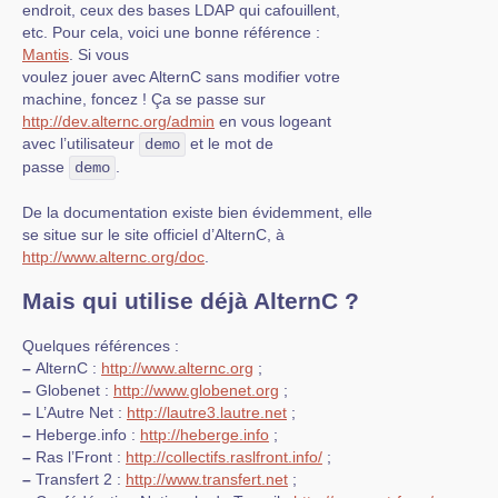
endroit, ceux des bases LDAP qui cafouillent,
etc. Pour cela, voici une bonne référence :
Mantis
. Si vous
voulez jouer avec AlternC sans modifier votre
machine, foncez ! Ça se passe sur
http://dev.alternc.org/admin
en vous logeant
avec l’utilisateur
et le mot de
demo
passe
.
demo
De la documentation existe bien évidemment, elle
se situe sur le site officiel d’AlternC, à
http://www.alternc.org/doc
.
Mais qui utilise déjà AlternC ?
Quelques références :
–
AlternC :
http://www.alternc.org
;
–
Globenet :
http://www.globenet.org
;
–
L’Autre Net :
http://lautre3.lautre.net
;
–
Heberge.info :
http://heberge.info
;
–
Ras l’Front :
http://collectifs.raslfront.info/
;
–
Transfert 2 :
http://www.transfert.net
;