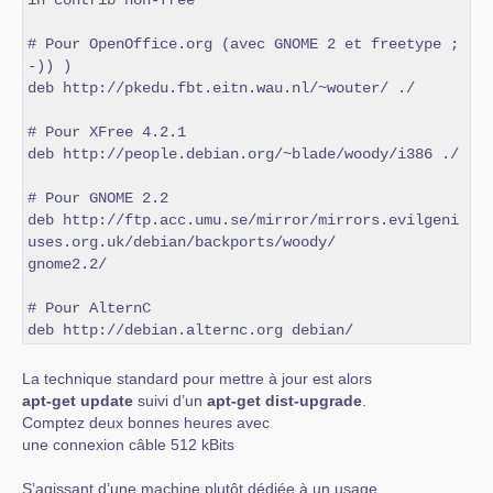
in contrib non-free

# Pour OpenOffice.org (avec GNOME 2 et freetype ;
-)) )

deb http://pkedu.fbt.eitn.wau.nl/~wouter/ ./

# Pour XFree 4.2.1

deb http://people.debian.org/~blade/woody/i386 ./

# Pour GNOME 2.2

deb http://ftp.acc.umu.se/mirror/mirrors.evilgeni
uses.org.uk/debian/backports/woody/

gnome2.2/

# Pour AlternC

deb http://debian.alternc.org debian/
La technique standard pour mettre à jour est alors
apt-get update
suivi d’un
apt-get dist-upgrade
.
Comptez deux bonnes heures avec
une connexion câble 512 kBits
S’agissant d’une machine plutôt dédiée à un usage