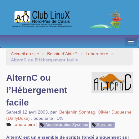
L’Association
Accueil du site
>
Besoin d’Aide ?
>
Laboratoire
>
AlternC ou l’Hébergement facile
Nos Activités
AlternC ou
Besoin d’Aide ?
l’Hébergement
Contact
facile
Les antennes
Samedi 12 avril 2003
,
par
Benjamin Sonntag
,
Olivier Duquesne
Espace membres
(DaffyDuke)
,
popularité : 1%
Laboratoire
|
Administration Système
Serveurs
AlternC est un ensemble de scripts fondé uniquement sur