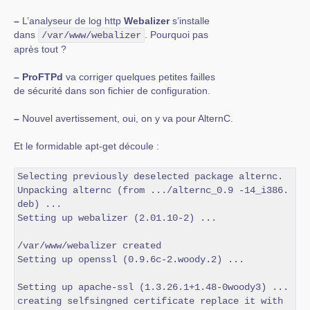
–
L’analyseur de log http
Webalizer
s’installe
dans
. Pourquoi pas
/var/www/webalizer
après tout ?
–
ProFTPd
va corriger quelques petites failles
de sécurité dans son fichier de configuration.
–
Nouvel avertissement, oui, on y va pour AlternC.
Et le formidable apt-get découle :
Selecting previously deselected package alternc.

Unpacking alternc (from .../alternc_0.9 -14_i386.
deb) ...

Setting up webalizer (2.01.10-2) ...

/var/www/webalizer created

Setting up openssl (0.9.6c-2.woody.2) ...

Setting up apache-ssl (1.3.26.1+1.48-0woody3) ...

creating selfsingned certificate replace it with 