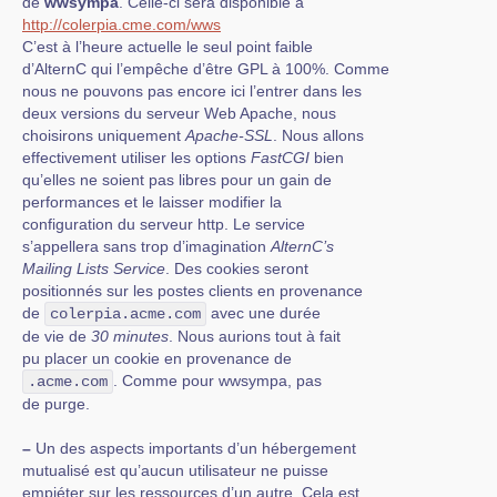
de
wwsympa
. Celle-ci sera disponible à
http://colerpia.cme.com/wws
C’est à l’heure actuelle le seul point faible
d’AlternC qui l’empêche d’être GPL à 100%. Comme
nous ne pouvons pas encore ici l’entrer dans les
deux versions du serveur Web Apache, nous
choisirons uniquement
Apache-SSL
. Nous allons
effectivement utiliser les options
FastCGI
bien
qu’elles ne soient pas libres pour un gain de
performances et le laisser modifier la
configuration du serveur http. Le service
s’appellera sans trop d’imagination
AlternC’s
Mailing Lists Service
. Des cookies seront
positionnés sur les postes clients en provenance
de
avec une durée
colerpia.acme.com
de vie de
30 minutes
. Nous aurions tout à fait
pu placer un cookie en provenance de
. Comme pour wwsympa, pas
.acme.com
de purge.
–
Un des aspects importants d’un hébergement
mutualisé est qu’aucun utilisateur ne puisse
empiéter sur les ressources d’un autre. Cela est