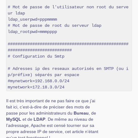
# Mot de passe de l'utilisateur non root du serve
ur ldap

ldap_userpwd=pppmmmm

# Mot de passe de root du serveur ldap

ldap_rootpwd=mmmpppp

#################################################
##########################

# Configuration du Smtp

# Adresses ip des reseaux autorisés en SMTP (ou i
p/préfixe) séparés par espace

#mynetwork=192.168.0.0/24

mynetwork=172.18.3.0/24
Il est très important de ne pas faire ce que j’ai
fait ici, c’est-à-dire de préciser des mots de
passe pour les administrateurs du
Bureau
, de
MySQL
et de
LDAP
. De même au niveau de
l’adressage, Apache est censé tourner sur sa
propre adresse IP de service, cet article n’étant
qu’un test fonctionnel !