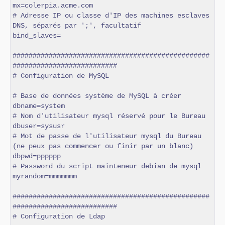
mx=colerpia.acme.com

# Adresse IP ou classe d'IP des machines esclaves 
DNS, séparés par ';', facultatif

bind_slaves=

#################################################
##########################

# Configuration de MySQL

# Base de données système de MySQL à créer

dbname=system

# Nom d'utilisateur mysql réservé pour le Bureau

dbuser=sysusr

# Mot de passe de l'utilisateur mysql du Bureau 
(ne peux pas commencer ou finir par un blanc)

dbpwd=pppppp

# Password du script mainteneur debian de mysql

myrandom=mmmmmmm

#################################################
##########################

# Configuration de Ldap
