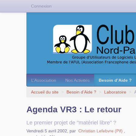
Connexion
L’Association
Nos Activités
Besoin d’Aide ?
Accueil du site
>
Besoin d’Aide ?
>
Laboratoire
>
Agenda VR3 : Le retour
Le premier projet de "matériel libre" ?
Vendredi 5 avril 2002
,
par
Christian Lefebvre (Pif)
,