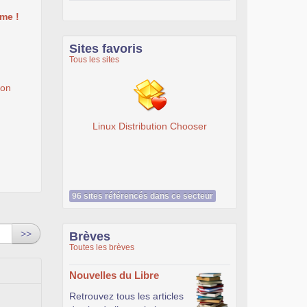
me !
Sites favoris
Tous les sites
ion
nux Distribution Chooser
Livre SSL VPN - J. Steinberg, T.
Speed - Accès Web et extranets
sécurisés - Librairie Eyrolles
96 sites référencés dans ce secteur
>>
Brèves
Toutes les brèves
Nouvelles du Libre
Retrouvez tous les articles