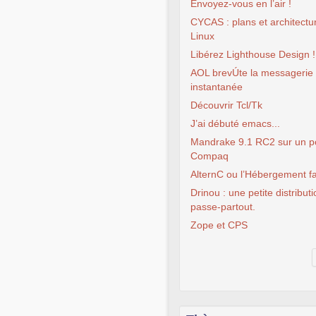
Envoyez-vous en l’air !
CYCAS : plans et architectu
Linux
Libérez Lighthouse Design !
AOL brevÚte la messagerie
instantanée
Découvrir Tcl/Tk
J’ai débuté emacs...
Mandrake 9.1 RC2 sur un p
Compaq
AlternC ou l’Hébergement fa
Drinou : une petite distribut
passe-partout.
Zope et CPS