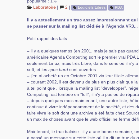
popularité : 1%
Laboratoire
|
2
|
Logiciels Libres
PDA
Il y a actuellement un truc assez impressionnant qui 
se passer sur la mailing list dédiée à l’Agenda VR3...
Petit rappel des faits :
–
il y a quelques temps (en 2001, mais je sais pas quand
américaine Agenda Computing sort le premier vrai PDA L
seulement Linux, mais très Libre, dans le sens où il n’y a
soft, et les
spec hard
sont ouvertes.
–
j’en ai acheté un en Octobre 2001 via leur filiale allem
–
courant 2002, il est devenu de plus en plus clair que la bo
à tel point que , lorsque la mailing list "developper", h
Computing, est tombée en "full", il n’y a pas eu de répara
–
depuis quelques mois maintenant, une autre liste, hé
continue à vivre indépendamment de la société, et des d
faire vivre le soft dont une archive a été faite chez Sour
un max de choses avant que le web officiel ne ferme défi
Maintenant, le truc balaise : il y a une bonne semaine, un 
a passé un message sur cette liste où il a dit un truc du 