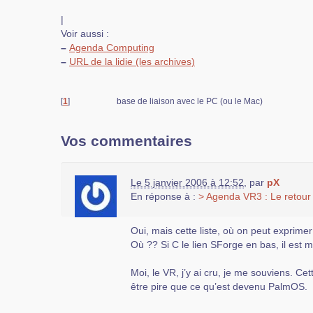
|
Voir aussi :
–
Agenda Computing
–
URL de la lidie (les archives)
[
1
]
base de liaison avec le PC (ou le Mac)
Vos commentaires
Le 5 janvier 2006 à 12:52
,
par
pX
En réponse à :
> Agenda VR3 : Le retour
Oui, mais cette liste, où on peut exprimer
Où ?? Si C le lien SForge en bas, il est mo
Moi, le VR, j’y ai cru, je me souviens. Ce
être pire que ce qu’est devenu PalmOS.