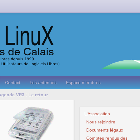
Contact
Les antennes
Espace membres
Agenda VR3 : Le retour
L’Association
Nous rejoindre
Documents légaux
Comptes rendus des