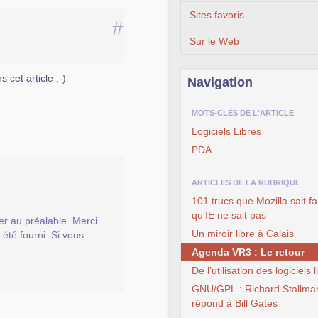
Sites favoris
#
Sur le Web
s cet article ;-)
Navigation
MOTS-CLÉS DE L'ARTICLE
Logiciels Libres
PDA
ARTICLES DE LA RUBRIQUE
101 trucs que Mozilla sait fa
qu’IE ne sait pas
er au préalable. Merci
Un miroir libre à Calais
 été fourni. Si vous
Agenda VR3 : Le retour
De l’utilisation des logiciels 
GNU/GPL : Richard Stallma
répond à Bill Gates