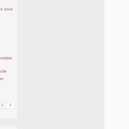
re sous
ortable
cile
ion
1
2