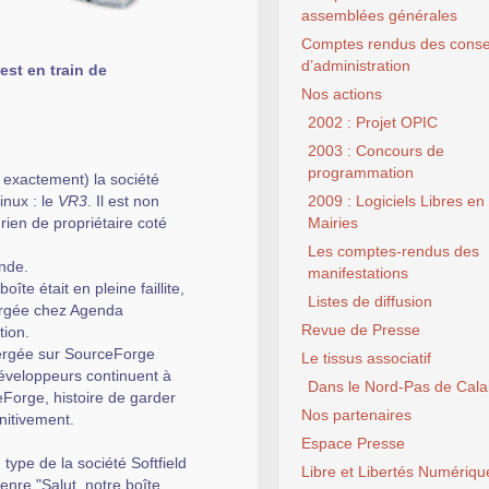
assemblées générales
Comptes rendus des conse
d’administration
est en train de
Nos actions
2002 : Projet OPIC
2003 : Concours de
programmation
 exactement) la société
inux : le
VR3
. Il est non
2009 : Logiciels Libres en
 rien de propriétaire coté
Mairies
Les comptes-rendus des
ande.
manifestations
îte était en pleine faillite,
Listes de diffusion
égergée chez Agenda
Revue de Presse
tion.
bergée sur SourceForge
Le tissus associatif
éveloppeurs continuent à
Dans le Nord-Pas de Cala
ceForge, histoire de garder
Nos partenaires
nitivement.
Espace Presse
type de la société Softfield
Libre et Libertés Numériqu
genre "Salut, notre boîte