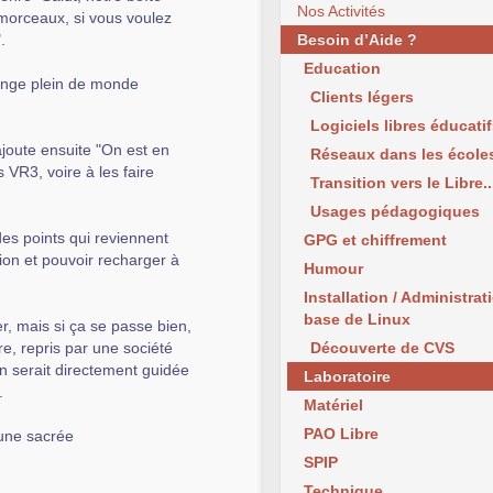
Nos Activités
 morceaux, si vous voulez
.
Besoin d’Aide ?
Education
range plein de monde
Clients légers
Logiciels libres éducati
ajoute ensuite "On est en
Réseaux dans les école
 VR3, voire à les faire
Transition vers le Libre..
Usages pédagogiques
es points qui reviennent
GPG et chiffrement
n et pouvoir recharger à
Humour
Installation / Administrat
base de Linux
r, mais si ça se passe bien,
re, repris par une société
Découverte de CVS
ion serait directement guidée
Laboratoire
.
Matériel
PAO Libre
 une sacrée
SPIP
Technique