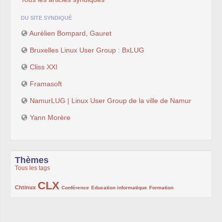
DU SITE SYNDIQUÉ
Aurélien Bompard, Gauret
Bruxelles Linux User Group : BxLUG
Cliss XXI
Framasoft
NamurLUG | Linux User Group de la ville de Namur
Yann Morère
Thèmes
Tous les tags
CLX
222/1002
1002/1002
132/1002
119/1002
168/1002
Chtinux
Conférence
Education informatique
Formation