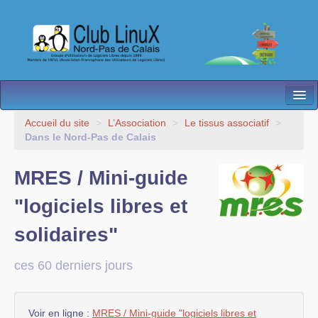
L’Association
Accueil du site
>
L’Association
>
Le tissus associatif
>
Dans le Nord-Pas de Calais
Nos Activités
MRES / Mini-guide
Besoin d’Aide ?
"logiciels libres et
Contact
solidaires"
Les antennes
Espace membres
ces 60 derniers jours
Voir en ligne :
MRES / Mini-guide "logiciels libres et