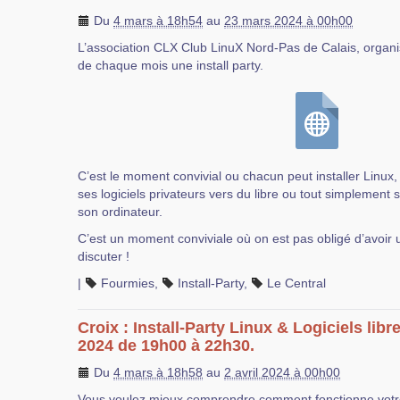
Du
4 mars à 18h54
au
23 mars 2024 à 00h00
L’association CLX Club LinuX Nord-Pas de Calais, orga
de chaque mois une install party.
C’est le moment convivial ou chacun peut installer Linux
ses logiciels privateurs vers du libre ou tout simplement se
son ordinateur.
C’est un moment conviviale où on est pas obligé d’avoir 
discuter !
|
Fourmies
,
Install-Party
,
Le Central
Croix : Install-Party Linux & Logiciels libr
2024 de 19h00 à 22h30.
Du
4 mars à 18h58
au
2 avril 2024 à 00h00
Vous voulez mieux comprendre comment fonctionne votre