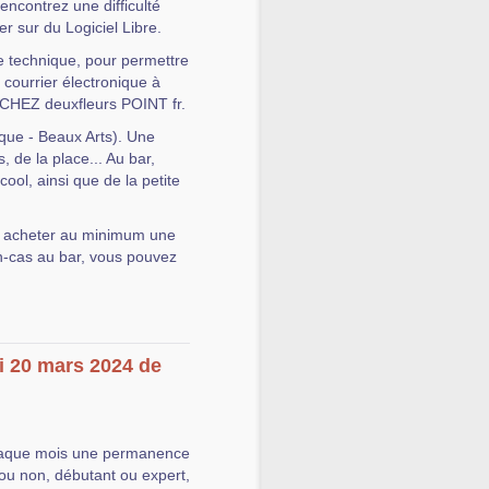
encontrez une difficulté
r sur du Logiciel Libre.
de technique, pour permettre
 courrier électronique à
 CHEZ deuxfleurs POINT fr.
ique - Beaux Arts). Une
, de la place... Au bar,
ool, ainsi que de la petite
y acheter au minimum une
n-cas au bar, vous pouvez
i 20 mars 2024 de
aque mois une permanence
ou non, débutant ou expert,