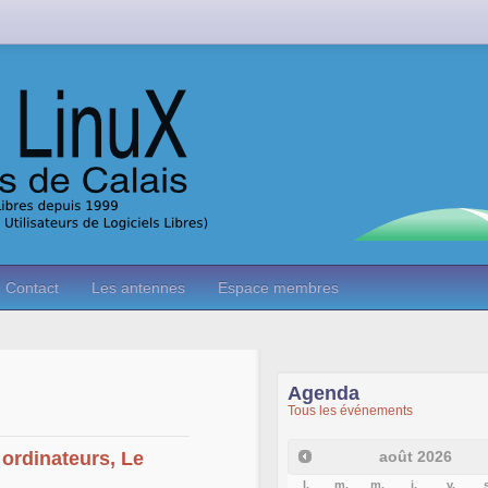
Contact
Les antennes
Espace membres
Agenda
Tous les événements
août
2026
ordinateurs, Le
l.
m.
m.
j.
v.
s