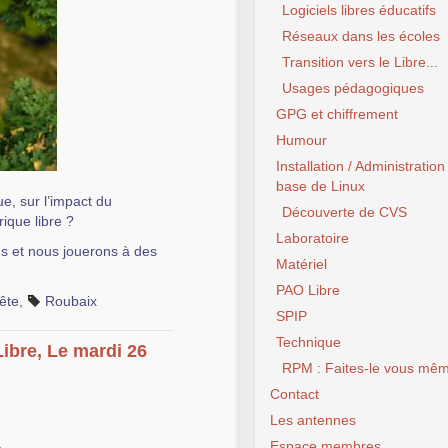
Logiciels libres éducatifs
Réseaux dans les écoles
Transition vers le Libre...
Usages pédagogiques
GPG et chiffrement
Humour
Installation / Administration
base de Linux
e, sur l’impact du
Découverte de CVS
ique libre ?
Laboratoire
ns et nous jouerons à des
Matériel
PAO Libre
ête
,
Roubaix
SPIP
Technique
Libre, Le mardi 26
RPM : Faites-le vous mêm
Contact
Les antennes
Espace membres