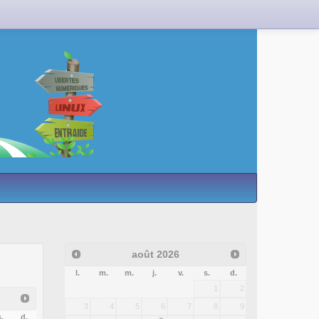
août
2026
l.
m.
m.
j.
v.
s.
d.
1
2
3
4
5
6
7
8
9
.
d.