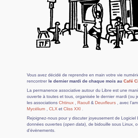
Vous avez décidé de reprendre en main votre vie numér
rencontrer
le dernier mardi de chaque mois au
Café C
La permanence associative autour du Libre est une manif
ouverte à toutes et tous, organisée le dernier mardi (ou 
les associations
Chtinux
,
Raoull
&
Deuxfleurs
, avec l’am
Mycélium
,
CLX
et
Cliss XXI
.
Rejoignez-nous pour y discuter joyeusement de Logiciel L
données ouvertes (
open data
), de bidouille sous Linux,
d’évènements.