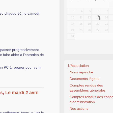
3
4
5
6
7
nise chaque 3ème samedi
10
11
12
13
14
17
18
19
20
21
24
25
26
27
28
31
, passer progressivement
 faire aider à l’entretien de
L’Association
un PC à reparer pour venir
Nous rejoindre
Documents légaux
Comptes rendus des
assemblées générales
es, Le mardi 2 avril
Comptes rendus des conse
d’administration
Nos actions
 ordinateur, Vous voulez le