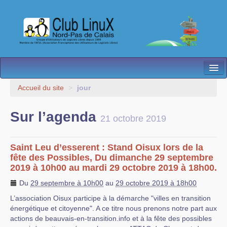
L’Association
Accueil du site
>
jour
Nos Activités
Sur l’agenda
21 octobre 2019
Besoin d’Aide ?
Contact
Saint Leu d’esserent : Stand Oisux lors de la
fête des Possibles, Du dimanche 29 septembre
Les antennes
2019 à 10h00 au mardi 29 octobre 2019 à 18h00.
Du
29 septembre à 10h00
au
29 octobre 2019 à 18h00
Espace membres
L’association Oisux participe à la démarche "villes en transition
énergétique et citoyenne". A ce titre nous prenons notre part aux
actions de beauvais-en-transition.info et à la fête des possibles