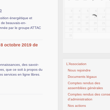
00
3
4
5
6
7
10
11
12
13
14
nsition énergétique et
s de beauvais-en-
17
18
19
20
21
e année par le groupe ATTAC
24
25
26
27
28
31
 8 octobre 2019 de
L’Association
onnaissances, des savoir-
ibres, que ce soit à propos du
Nous rejoindre
s services en ligne libres.
Documents légaux
Comptes rendus des
assemblées générales
Comptes rendus des conse
d’administration
Nos actions