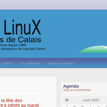
Contact
Les antennes
Espace membres
Agenda
Tous les événements
août
2026
 la fête des
9 à 10h00 au mardi
l.
m.
m.
j.
v.
s