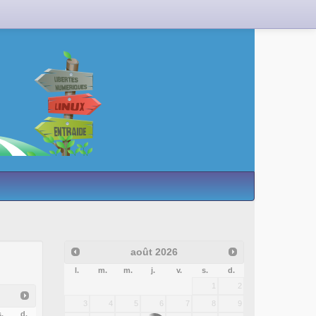
août
2026
l.
m.
m.
j.
v.
s.
d.
1
2
3
4
5
6
7
8
9
.
d.