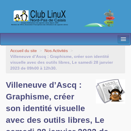
L’Association
Accueil du site
>
Nos Activités
>
Villeneuve d’Ascq : Graphisme, créer son identité
Nos Activités
visuelle avec des outils libres, Le samedi 28 janvier
2023 de 09h00 à 12h30.
Besoin d’Aide ?
Villeneuve d’Ascq :
Contact
Graphisme, créer
Les antennes
son identité visuelle
Espace membres
avec des outils libres, Le