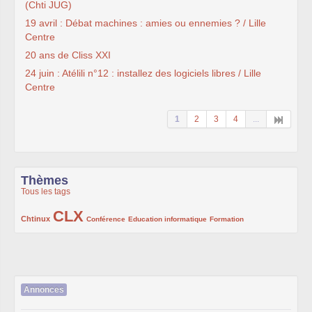
(Chti JUG)
19 avril : Débat machines : amies ou ennemies ? / Lille
Centre
20 ans de Cliss XXI
24 juin : Atélili n°12 : installez des logiciels libres / Lille
Centre
1
2
3
4
...
Thèmes
Tous les tags
CLX
222/1002
1002/1002
132/1002
119/1002
168/1002
Chtinux
Conférence
Education informatique
Formation
Annonces