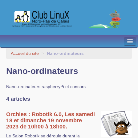
L’Association
Accueil du site
>
Nano-ordinateurs
Nos Activités
Nano-ordinateurs
Besoin d’Aide ?
Nano-ordinateurs raspberryPi et consors
Contact
4 articles
Les antennes
Espace membres
Orchies : Robotik 6.0, Les samedi
18 et dimanche 19 novembre
2023 de 10h00 à 18h00.
Le Salon Robotik se déroule durant la