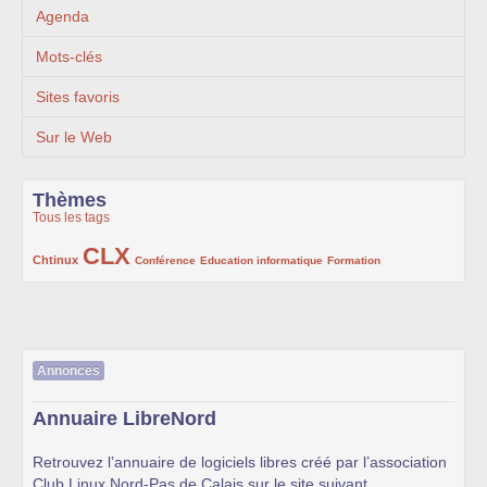
Agenda
Mots-clés
Sites favoris
Sur le Web
Thèmes
Tous les tags
CLX
222/1002
1002/1002
132/1002
119/1002
168/1002
Chtinux
Conférence
Education informatique
Formation
Annonces
Annuaire LibreNord
Retrouvez l’annuaire de logiciels libres créé par l’association
Club Linux Nord-Pas de Calais sur le site suivant