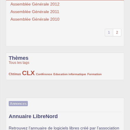
Assemblée Générale 2012
Assemblée Générale 2011
Assemblée Générale 2010
1
2
Thèmes
Tous les tags
CLX
222/1002
1002/1002
132/1002
119/1002
168/1002
Chtinux
Conférence
Education informatique
Formation
Annonces
Annuaire LibreNord
Retrouvez l’annuaire de logiciels libres créé par l’association