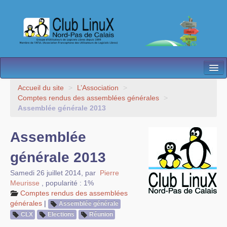
L’Association
Accueil du site
>
L’Association
>
Comptes rendus des assemblées générales
>
Nos Activités
Assemblée générale 2013
Besoin d’Aide ?
Assemblée
Contact
générale 2013
Les antennes
Samedi 26 juillet 2014
,
par
Pierre
Meurisse
,
popularité : 1%
Espace membres
Comptes rendus des assemblées
générales
|
Assemblée générale
CLX
Elections
Réunion