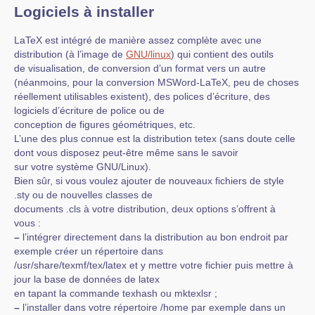
Logiciels à installer
LaTeX est intégré de manière assez complète avec une
distribution (à l’image de
GNU/linux
) qui contient des outils
de visualisation, de conversion d’un format vers un autre
(néanmoins, pour la conversion MSWord-LaTeX, peu de choses
réellement utilisables existent), des polices d’écriture, des
logiciels d’écriture de police ou de
conception de figures géométriques, etc.
L’une des plus connue est la distribution tetex (sans doute celle
dont vous disposez peut-être même sans le savoir
sur votre système GNU/Linux).
Bien sûr, si vous voulez ajouter de nouveaux fichiers de style
.sty ou de nouvelles classes de
documents .cls à votre distribution, deux options s’offrent à
vous :
–
l’intégrer directement dans la distribution au bon endroit par
exemple créer un répertoire dans
/usr/share/texmf/tex/latex et y mettre votre fichier puis mettre à
jour la base de données de latex
en tapant la commande texhash ou mktexlsr ;
–
l’installer dans votre répertoire /home par exemple dans un