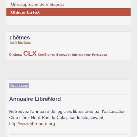
Une approche de metapost
Utiliser LaTeX
Thèmes
Tous les tags
CLX
222/1002
1002/1002
132/1002
119/1002
168/1002
Chtinux
Conférence
Education informatique
Formation
Annonces
Annuaire LibreNord
Retrouvez l’annuaire de logiciels libres créé par l’association
Club Linux Nord-Pas de Calais sur le site suivant
http://www.librenord.org