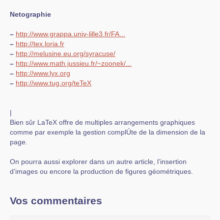
Netographie
–
http://www.grappa.univ-lille3.fr/FA...
–
http://tex.loria.fr
–
http://melusine.eu.org/syracuse/
–
http://www.math.jussieu.fr/~zoonek/...
–
http://www.lyx.org
–
http://www.tug.org/teTeX
|
Bien sûr LaTeX offre de multiples arrangements graphiques
comme par exemple la gestion complÚte de la dimension de la
page.
On pourra aussi explorer dans un autre article, l’insertion
d’images ou encore la production de figures géométriques.
Vos commentaires