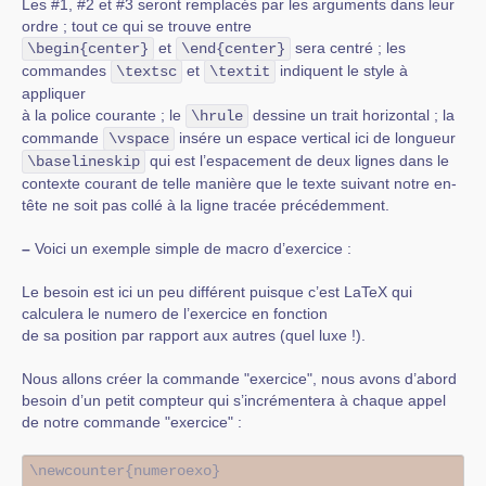
Les #1, #2 et #3 seront remplacés par les arguments dans leur
ordre ; tout ce qui se trouve entre
et
sera centré ; les
\begin{center}
\end{center}
commandes
et
indiquent le style à
\textsc
\textit
appliquer
à la police courante ; le
dessine un trait horizontal ; la
\hrule
commande
insére un espace vertical ici de longueur
\vspace
qui est l’espacement de deux lignes dans le
\baselineskip
contexte courant de telle manière que le texte suivant notre en-
tête ne soit pas collé à la ligne tracée précédemment.
–
Voici un exemple simple de macro d’exercice :
Le besoin est ici un peu différent puisque c’est LaTeX qui
calculera le numero de l’exercice en fonction
de sa position par rapport aux autres (quel luxe !).
Nous allons créer la commande "exercice", nous avons d’abord
besoin d’un petit compteur qui s’incrémentera à chaque appel
de notre commande "exercice" :