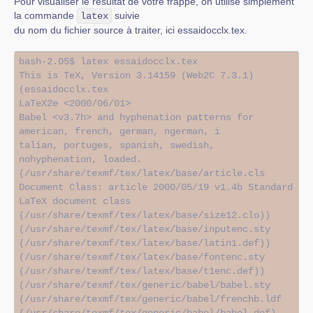
Pour visualiser le résultat de votre frappe, on utilise simplement
la commande
suivie
latex
du nom du fichier source à traiter, ici essaidocclx.tex.