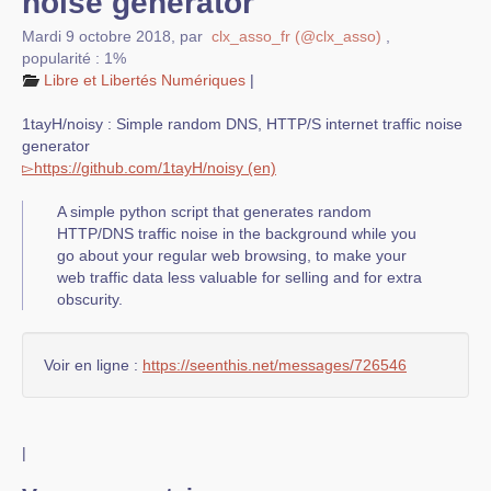
noise generator
Mardi 9 octobre 2018
,
par
clx_asso_fr (@clx_asso)
,
popularité : 1%
Libre et Libertés Numériques
|
1tayH/noisy : Simple random DNS, HTTP/S internet traffic noise
generator
▻
https://
github.com
/
1tayH/
noisy
A simple python script that generates random
HTTP/DNS traffic noise in the background while you
go about your regular web browsing, to make your
web traffic data less valuable for selling and for extra
obscurity.
Voir en ligne :
https://seenthis.net/messages/726546
|