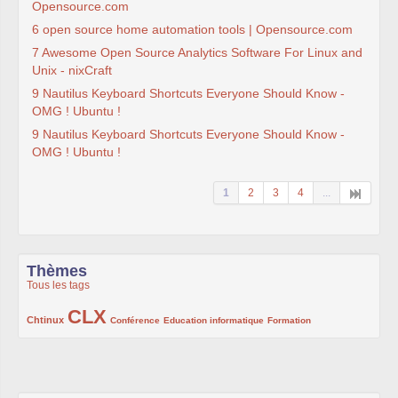
Opensource.com
6 open source home automation tools | Opensource.com
7 Awesome Open Source Analytics Software For Linux and
Unix - nixCraft
9 Nautilus Keyboard Shortcuts Everyone Should Know -
OMG ! Ubuntu !
9 Nautilus Keyboard Shortcuts Everyone Should Know -
OMG ! Ubuntu !
1
2
3
4
...
Thèmes
Tous les tags
CLX
222/1002
1002/1002
132/1002
119/1002
168/1002
Chtinux
Conférence
Education informatique
Formation