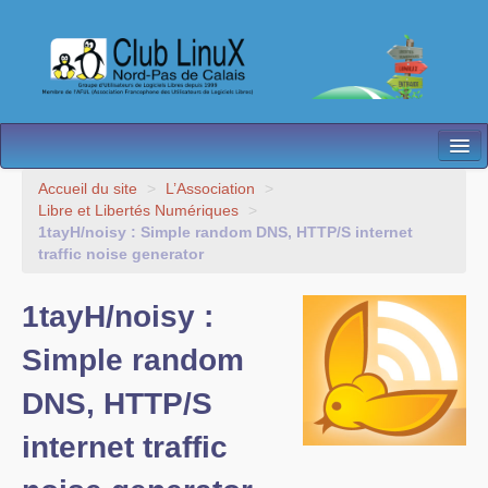
L’Association
Accueil du site
>
L’Association
>
Libre et Libertés Numériques
>
Nos Activités
1tayH/noisy : Simple random DNS, HTTP/S internet
traffic noise generator
Besoin d’Aide ?
1tayH/noisy :
Contact
Simple random
Les antennes
DNS, HTTP/S
Espace membres
internet traffic