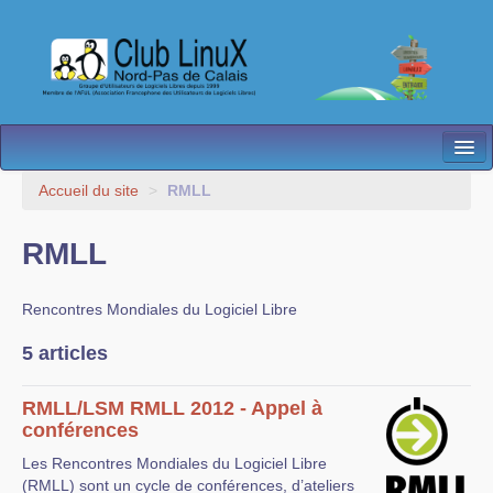
L’Association
Accueil du site
>
RMLL
Nos Activités
RMLL
Besoin d’Aide ?
Rencontres Mondiales du Logiciel Libre
Contact
5 articles
Les antennes
Espace membres
RMLL/LSM RMLL 2012 - Appel à
conférences
Les Rencontres Mondiales du Logiciel Libre
(RMLL) sont un cycle de conférences, d’ateliers