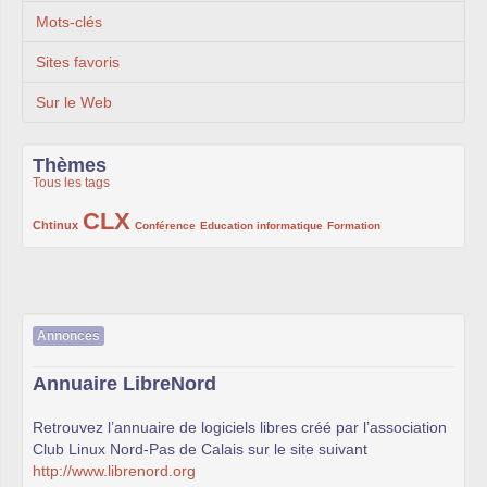
Mots-clés
Sites favoris
Sur le Web
Thèmes
Tous les tags
CLX
222/1002
1002/1002
132/1002
119/1002
168/1002
Chtinux
Conférence
Education informatique
Formation
Annonces
Annuaire LibreNord
Retrouvez l’annuaire de logiciels libres créé par l’association
Club Linux Nord-Pas de Calais sur le site suivant
http://www.librenord.org