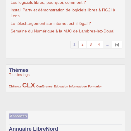
Les logiciels libres, pourquoi, comment ?
Install Party et démonstration de logiciels libres à l’IG2I à
Lens
Le téléchargement sur internet est-il légal ?
Semaine du Numérique à la MJC de Lambres-lez-Douai
1
2
3
4
...
Thèmes
Tous les tags
CLX
222/1002
1002/1002
132/1002
119/1002
168/1002
Chtinux
Conférence
Education informatique
Formation
Annonces
Annuaire LibreNord