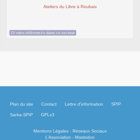
Ateliers du Libre à Roubaix
15 sites référencés dans ce secteur
Plan du site
Contact
Lettre d'information
SPIP
Sarka-SPIP
GPLv3
Mentions Légales
- Réseaux Sociaux
L’Association
-
Mastodon