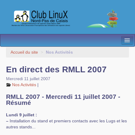
L’Association
Accueil du site
>
Nos Activités
Nos Activités
En direct des RMLL 2007
Besoin d’Aide ?
Mercredi 11 juillet 2007
Nos Activités
|
Contact
RMLL 2007 - Mercredi 11 juillet 2007 -
Les antennes
Résumé
Espace membres
Lundi 9 juillet :
–
Installation du stand et premiers contacts avec les Lugs et les
autres stands...