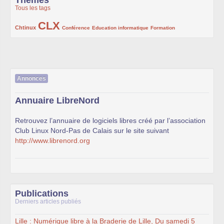
Thèmes
Tous les tags
CLX
222/1002
1002/1002
132/1002
119/1002
168/1002
Chtinux
Conférence
Education informatique
Formation
Annonces
Annuaire LibreNord
Retrouvez l’annuaire de logiciels libres créé par l’association
Club Linux Nord-Pas de Calais sur le site suivant
http://www.librenord.org
Publications
Derniers articles publiés
Lille : Numérique libre à la Braderie de Lille, Du samedi 5