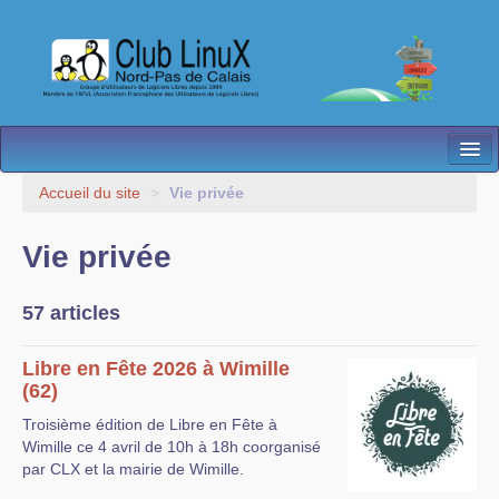
L’Association
Accueil du site
>
Vie privée
Nos Activités
Vie privée
Besoin d’Aide ?
57 articles
Contact
Les antennes
Libre en Fête 2026 à Wimille
(62)
Espace membres
Troisième édition de Libre en Fête à
Wimille ce 4 avril de 10h à 18h coorganisé
par CLX et la mairie de Wimille.