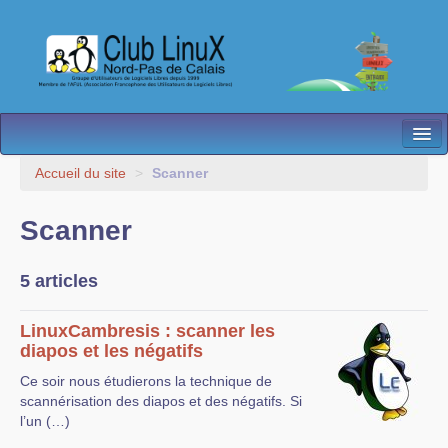
L’Association
Accueil du site
>
Scanner
Nos Activités
Scanner
Besoin d’Aide ?
5 articles
Contact
Les antennes
LinuxCambresis : scanner les
diapos et les négatifs
Espace membres
Ce soir nous étudierons la technique de
scannérisation des diapos et des négatifs. Si
l’un (…)