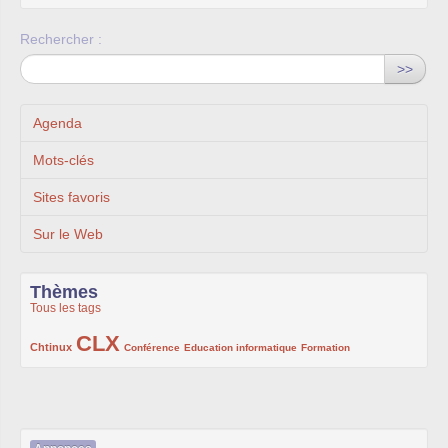
Rechercher :
>>
Agenda
Mots-clés
Sites favoris
Sur le Web
Thèmes
Tous les tags
CLX
222/1002
1002/1002
132/1002
119/1002
168/1002
Chtinux
Conférence
Education informatique
Formation