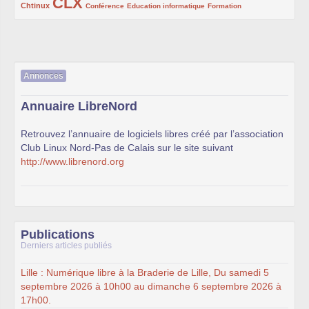
CLX
222/1002
1002/1002
132/1002
119/1002
168/1002
Chtinux
Conférence
Education informatique
Formation
Annonces
Annuaire LibreNord
Retrouvez l’annuaire de logiciels libres créé par l’association
Club Linux Nord-Pas de Calais sur le site suivant
http://www.librenord.org
Publications
Derniers articles publiés
Lille : Numérique libre à la Braderie de Lille, Du samedi 5
septembre 2026 à 10h00 au dimanche 6 septembre 2026 à
17h00.