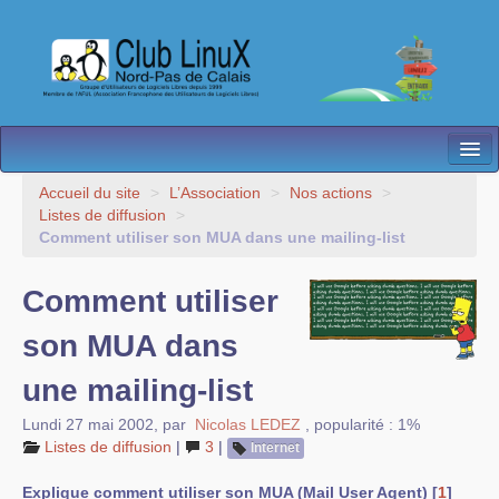
L’Association
Accueil du site
>
L’Association
>
Nos actions
>
Listes de diffusion
>
Nos Activités
Comment utiliser son MUA dans une mailing-list
Besoin d’Aide ?
Comment utiliser
Contact
son MUA dans
Les antennes
une mailing-list
Espace membres
Lundi 27 mai 2002
,
par
Nicolas LEDEZ
,
popularité : 1%
Listes de diffusion
|
3
|
Internet
Explique comment utiliser son MUA (Mail User Agent)
[
1
]