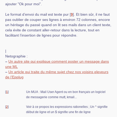
ajouter "Ok pour moi".
Le format d’envoi du mail est texte pur
[
9
]
. Et bien sûr, il ne faut
pas oublier de couper ses lignes à environ 72 colonnes, encore
un héritage du passé quand on lit ses mails dans un client texte,
cela évite de constant aller-retour dans la lecture, tout en
facilitant l’insertion de lignes pour répondre.
|
Netographie :
–
Un autre site qui explique comment poster un message dans
une ML
–
Un article qui traite du même sujet chez nos voisins eleveurs
de l’Epplug
[
1
]
Un MUA : Mail User Agent ou en bon français un logiciel
de messagerie comme mutt, kmail...
[
2
]
Voir à ce propos les expressions rationelles ; Un ^ signifie
début de ligne et un $ signifie une fin de ligne