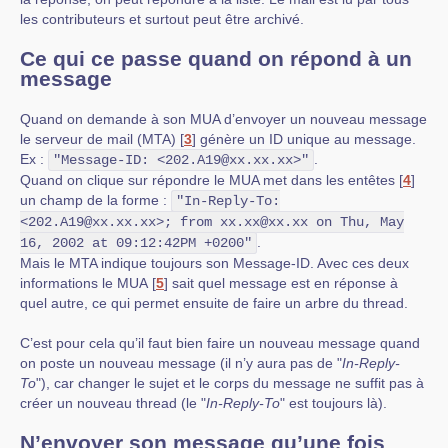
les contributeurs et surtout peut être archivé.
Ce qui ce passe quand on répond à un
message
Quand on demande à son MUA d’envoyer un nouveau message
le serveur de mail (MTA)
[
3
]
génère un ID unique au message.
Ex :
.
"Message-ID: <202.A19@xx.xx.xx>"
Quand on clique sur répondre le MUA met dans les entêtes
[
4
]
un champ de la forme :
"In-Reply-To:
<202.A19@xx.xx.xx>; from xx.xx@xx.xx on Thu, May
.
16, 2002 at 09:12:42PM +0200"
Mais le MTA indique toujours son Message-ID. Avec ces deux
informations le MUA
[
5
]
sait quel message est en réponse à
quel autre, ce qui permet ensuite de faire un arbre du thread.
C’est pour cela qu’il faut bien faire un nouveau message quand
on poste un nouveau message (il n’y aura pas de "
In-Reply-
To
"), car changer le sujet et le corps du message ne suffit pas à
créer un nouveau thread (le "
In-Reply-To
" est toujours là).
N’envoyer son message qu’une fois