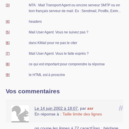
[
3
]
MTA : Mail Transport Agent ou encore serveur SMTP ou en
bon français serveur de mail. Ex : Sendmail, Postfix, Exim...
[
4
]
headers
[
5
]
Mail User Agent. Vous ne suivez pas ?
[
6
]
dans KMail pour ne pas le citer
[
7
]
Mail User Agent. Vous le faite exprès ?
[
8
]
ce qui est important pour comprendre la réponse
[
9
]
le HTML est à proscrire
Vos commentaires
#
Le 14 juin 2002 à 18:07
,
par
asr
En réponse à :
Taille limite des lignes
on coupe les lignes à 72 caractÚres : héritage