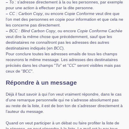
–
To :
s’adresse directement à la ou les personnes, par exemple
pour une action à effectuer par la dite personne.
–
CC :
Carbon Copy
, ou encore
Copie Conforme
veut dire que
l’on met des personnes en copie pour information et que cela ne
les concerne pas directement.
–
BCC :
Blind Carbon Copy
, ou encore
Copie Conforme Cachée
veut dire la même chose que précédemment, sauf que les
destinataires ne connaîtront pas les adresses des autres
destinataires indiqués (en
BCC
).
Pour conclure toutes les adresses emails de tous les champs
recevrons le même message. Les adresses des destinataires
précisés dans les champs "
To
" et "
CC
" seront visibles mais pas
ceux de "
BCC
".
Répondre à un message
Déjà il faut savoir à qui l’on veut vraiment répondre, dans le cas
d’une remarque personnelle qui ne s’adresse absolument pas
au reste de la liste, il est de bon ton de s’adresser directement à
l’auteur du message.
Quand on veut participer à un débat ou faire profiter la liste de
la réponse, on peut répondre à la liste. Le mail est lu par tous