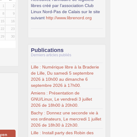
libres créé par l’association Club
1
2
Linux Nord-Pas de Calais sur le site
8
9
suivant
http://www.librenord.org
15
16
22
23
29
30
Publications
Derniers articles publiés
Lille : Numérique libre à la Braderie
de Lille, Du samedi 5 septembre
2026 à 10h00 au dimanche 6
septembre 2026 à 17h00.
Amiens : Présentation de
GNU/Linux, Le vendredi 3 juillet
2026 de 18h00 à 20h00.
Bachy : Donnez une seconde vie à
vos ordinateurs, Le mercredi 1 juillet
2026 de 18h30 à 22h30.
Lille : Install party des Robin des
oyen