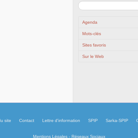
Agenda
Mots-clés
Sites favoris
Sur le Web
u site
Contact
Lettre d'information
SPIP
Sarka-SPIP
Mentions Légales
- Réseaux Sociaux