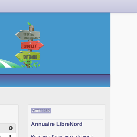
Annonces
Annuaire LibreNord
Retrouvez l’annuaire de logiciels
.
d.