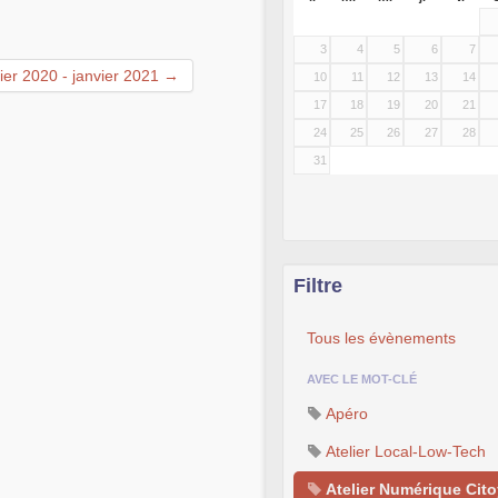
3
4
5
6
7
rier 2020 - janvier 2021 →
10
11
12
13
14
17
18
19
20
21
24
25
26
27
28
31
Filtre
Tous les évènements
AVEC LE MOT-CLÉ
Apéro
Atelier Local-Low-Tech
Atelier Numérique Cit