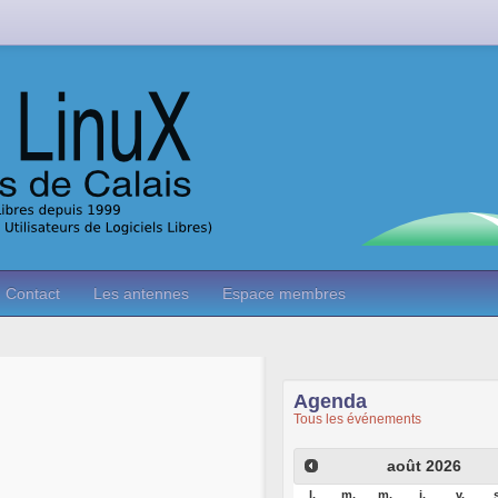
Contact
Les antennes
Espace membres
Agenda
Tous les événements
août
2026
l.
m.
m.
j.
v.
s