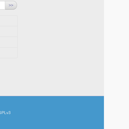
>>
GPLv3