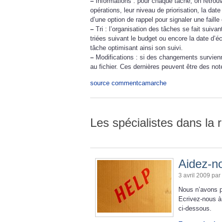
–
Informations : pour chaque tâche, on retrou
opérations, leur niveau de priorisation, la d
d’une option de rappel pour signaler une fail
–
Tri : l’organisation des tâches se fait suivan
triées suivant le budget ou encore la date d’é
tâche optimisant ainsi son suivi.
–
Modifications : si des changements survienne
au fichier. Ces dernières peuvent être des no
source commentcamarche
Les spécialistes dans la 
Aidez-no
3 avril 2009 par
Nous n’avons p
Ecrivez-nous à
ci-dessous.