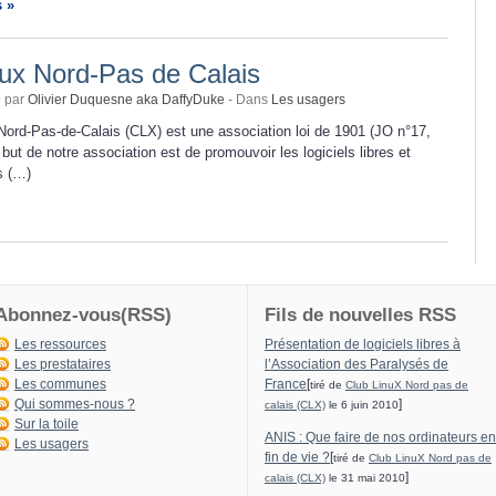
s »
nux Nord-Pas de Calais
9 par
Olivier Duquesne aka DaffyDuke
- Dans
Les usagers
Nord-Pas-de-Calais (CLX) est une association loi de 1901 (JO n°17,
but de notre association est de promouvoir les logiciels libres et
ds (…)
Abonnez-vous(RSS)
Fils de nouvelles RSS
Les ressources
Présentation de logiciels libres à
Les prestataires
l’Association des Paralysés de
Les communes
France
[
tiré de
Club LinuX Nord pas de
Qui sommes-nous ?
]
calais (CLX)
le 6 juin 2010
Sur la toile
ANIS : Que faire de nos ordinateurs en
Les usagers
fin de vie ?
[
tiré de
Club LinuX Nord pas de
]
calais (CLX)
le 31 mai 2010