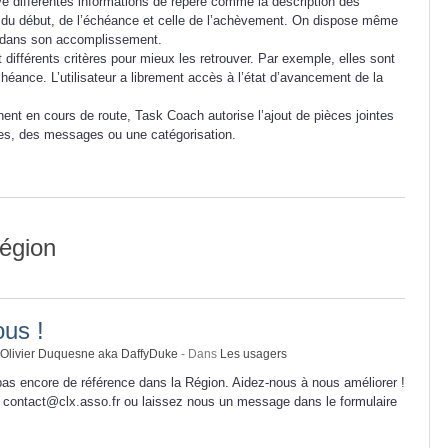
ve différentes informations de repère comme la description des
ate du début, de l’échéance et celle de l’achèvement. On dispose même
le dans son accomplissement.
t différents critères pour mieux les retrouver. Par exemple, elles sont
chéance. L’utilisateur a librement accès à l’état d’avancement de la
nt en cours de route, Task Coach autorise l’ajout de pièces jointes
tes, des messages ou une catégorisation.
région
us !
Olivier Duquesne aka DaffyDuke
- Dans
Les usagers
as encore de référence dans la Région. Aidez-nous à nous améliorer !
 contact@clx.asso.fr ou laissez nous un message dans le formulaire