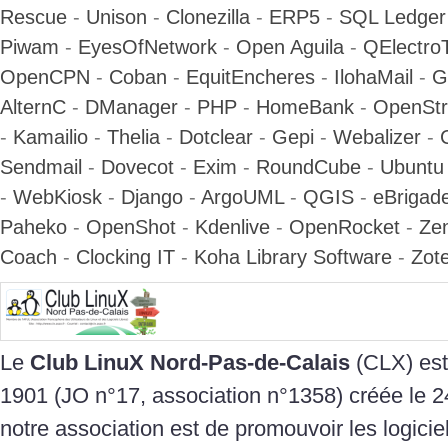
Rescue
-
Unison
-
Clonezilla
-
ERP5
-
SQL Ledger
Piwam
-
EyesOfNetwork
-
Open Aguila
-
QElectro
OpenCPN
-
Coban
-
EquitEncheres
-
IlohaMail
-
G
AlternC
-
DManager
-
PHP
-
HomeBank
-
OpenSt
-
Kamailio
-
Thelia
-
Dotclear
-
Gepi
-
Webalizer
-
Sendmail
-
Dovecot
-
Exim
-
RoundCube
-
Ubuntu
-
WebKiosk
-
Django
-
ArgoUML
-
QGIS
-
eBrigad
Paheko
-
OpenShot
-
Kdenlive
-
OpenRocket
-
Zen
Coach
-
Clocking IT
-
Koha Library Software
-
Zot
Le
Club LinuX Nord-Pas-de-Calais
(CLX) est 
1901 (JO n°17, association n°1358) créée le 24
notre association est de promouvoir les logiciels