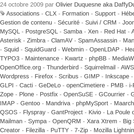
24 octobre 2009 par
Olivier Duquesne aka DaffyD
Associations
-
CLX
-
Formation
-
Support
-
Héb
Gestion de contenu
-
Sécurité
-
Suivi / CRM
-
Joom
MySQL
-
PostgreSQL
-
Samba
-
Xen
-
Red Hat
-
A
Asterisk
-
Zimbra
-
ClamAV
-
SpamAssassin
-
Man
-
Squid
-
SquidGuard
-
Webmin
-
OpenLDAP
-
Hea
TYPO3
-
Maintenance
-
Kwartz
-
phpBB
-
MediaWi
OpenOffice.org
-
Thunderbird
-
Squirrelmail
-
AWSt
Wordpress
-
Firefox
-
Scribus
-
GIMP
-
Inkscape
GLPI
-
Cacti
-
GeDeLo
-
openCimetiere
-
PMB
-
i
Zope
-
Plone
-
Postfix
-
OpenSuSE
-
GCourrier
-
IMAP
-
Gentoo
-
Mandriva
-
phpMySport
-
Maarch
QSOS
-
Flyspray
-
GantProject
-
Kivio
-
La Poule 
Mailman
-
Sympa
-
OpenQRM
-
Xara Xtrem
-
Big 
Creator
-
Filezilla
-
PuTTY
-
7-Zip
-
Mozilla Lightni