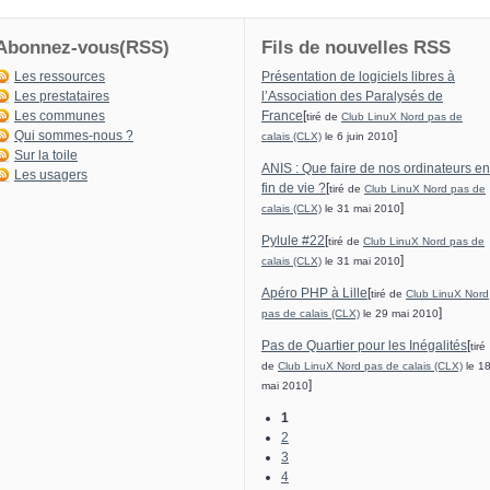
Abonnez-vous(RSS)
Fils de nouvelles RSS
Les ressources
Présentation de logiciels libres à
Les prestataires
l’Association des Paralysés de
Les communes
France
[
tiré de
Club LinuX Nord pas de
Qui sommes-nous ?
]
calais (CLX)
le 6 juin 2010
Sur la toile
ANIS : Que faire de nos ordinateurs en
Les usagers
fin de vie ?
[
tiré de
Club LinuX Nord pas de
]
calais (CLX)
le 31 mai 2010
Pylule #22
[
tiré de
Club LinuX Nord pas de
]
calais (CLX)
le 31 mai 2010
Apéro PHP à Lille
[
tiré de
Club LinuX Nord
]
pas de calais (CLX)
le 29 mai 2010
Pas de Quartier pour les Inégalités
[
tiré
de
Club LinuX Nord pas de calais (CLX)
le 1
]
mai 2010
1
2
3
4