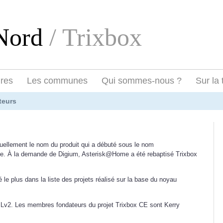
eNord
/ Trixbox
ires
Les communes
Qui sommes-nous ?
Sur la 
teurs
tuellement le nom du produit qui a débuté sous le nom
. À la demande de Digium, Asterisk@Home a été rebaptisé Trixbox
 le plus dans la liste des projets réalisé sur la base du noyau
PLv2. Les membres fondateurs du projet Trixbox CE sont Kerry