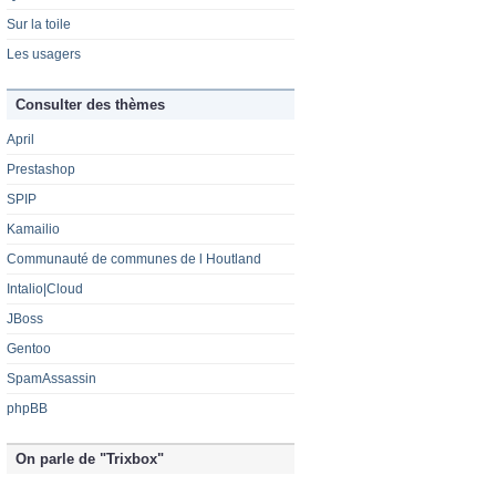
Sur la toile
Les usagers
Consulter des thèmes
April
Prestashop
SPIP
Kamailio
Communauté de communes de l Houtland
Intalio|Cloud
JBoss
Gentoo
SpamAssassin
phpBB
On parle de "Trixbox"