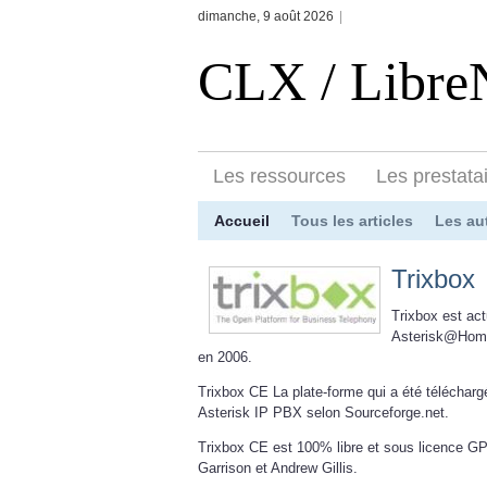
dimanche, 9 août 2026
|
CLX / Libr
Les ressources
Les prestata
Accueil
Tous les articles
Les au
Trixbox
Trixbox est ac
Asterisk@Home
en 2006.
Trixbox CE La plate-forme qui a été téléchargé
Asterisk IP PBX selon Sourceforge.net.
Trixbox CE est 100% libre et sous licence G
Garrison et Andrew Gillis.