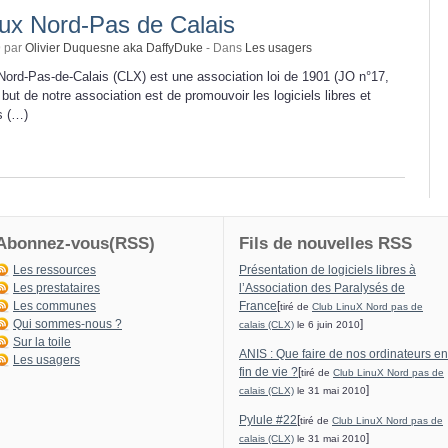
nux Nord-Pas de Calais
9 par
Olivier Duquesne aka DaffyDuke
- Dans
Les usagers
Nord-Pas-de-Calais (CLX) est une association loi de 1901 (JO n°17,
but de notre association est de promouvoir les logiciels libres et
ds (…)
Abonnez-vous(RSS)
Fils de nouvelles RSS
Les ressources
Présentation de logiciels libres à
Les prestataires
l’Association des Paralysés de
Les communes
France
[
tiré de
Club LinuX Nord pas de
Qui sommes-nous ?
]
calais (CLX)
le 6 juin 2010
Sur la toile
ANIS : Que faire de nos ordinateurs en
Les usagers
fin de vie ?
[
tiré de
Club LinuX Nord pas de
]
calais (CLX)
le 31 mai 2010
Pylule #22
[
tiré de
Club LinuX Nord pas de
]
calais (CLX)
le 31 mai 2010