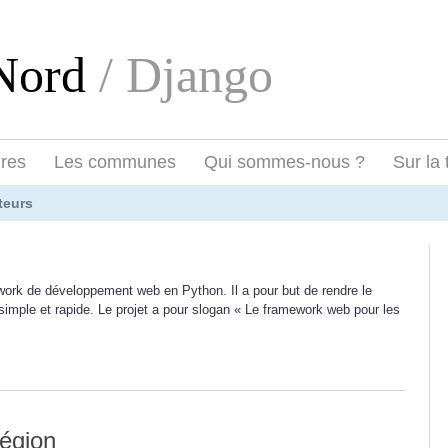
eNord
/ Django
ires
Les communes
Qui sommes-nous ?
Sur la 
teurs
ork de développement web en Python. Il a pour but de rendre le
mple et rapide. Le projet a pour slogan « Le framework web pour les
région