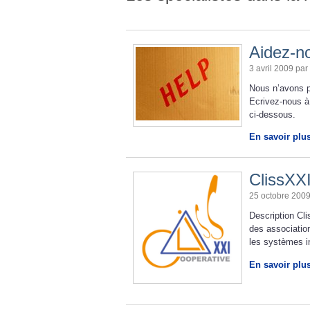
Aidez-no
3 avril 2009 par
Nous n’avons p
Ecrivez-nous à
ci-dessous.
En savoir plu
ClissXX
25 octobre 200
Description Cli
des associatio
les systèmes in
En savoir plu