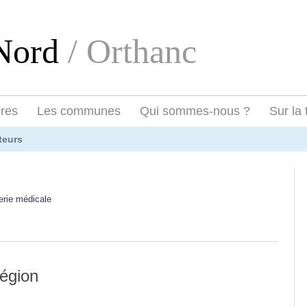
eNord
/ Orthanc
ires
Les communes
Qui sommes-nous ?
Sur la 
teurs
erie médicale
région