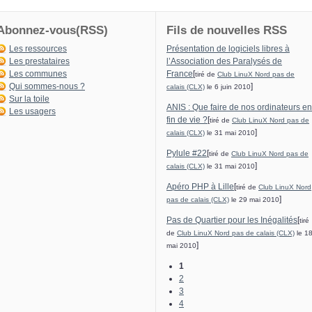
Abonnez-vous(RSS)
Fils de nouvelles RSS
Les ressources
Présentation de logiciels libres à
Les prestataires
l’Association des Paralysés de
Les communes
France
[
tiré de
Club LinuX Nord pas de
Qui sommes-nous ?
]
calais (CLX)
le 6 juin 2010
Sur la toile
ANIS : Que faire de nos ordinateurs en
Les usagers
fin de vie ?
[
tiré de
Club LinuX Nord pas de
]
calais (CLX)
le 31 mai 2010
Pylule #22
[
tiré de
Club LinuX Nord pas de
]
calais (CLX)
le 31 mai 2010
Apéro PHP à Lille
[
tiré de
Club LinuX Nord
]
pas de calais (CLX)
le 29 mai 2010
Pas de Quartier pour les Inégalités
[
tiré
de
Club LinuX Nord pas de calais (CLX)
le 1
]
mai 2010
1
2
3
4