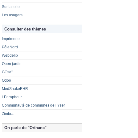
Sur la toile
Les usagers
Consulter des thèmes
Imprimerie
PôleNord
Webdelib
Open jardin
GOsa²
Odoo
MedShakeEHR
i-Parapheur
Communauté de communes de l Yser
Zimbra
On parle de "Orthanc"