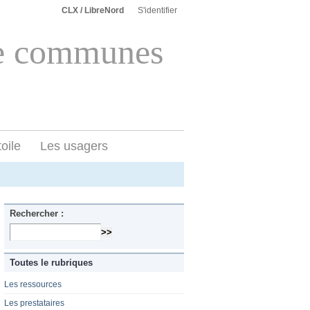
CLX / LibreNord
S'identifier
e communes
toile
Les usagers
Rechercher :
Toutes le rubriques
Les ressources
Les prestataires