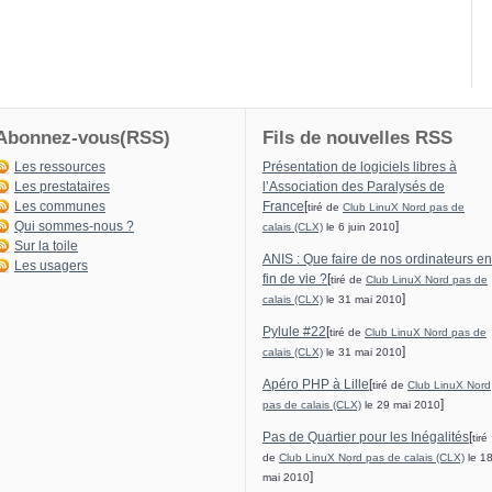
Abonnez-vous(RSS)
Fils de nouvelles RSS
Les ressources
Présentation de logiciels libres à
Les prestataires
l’Association des Paralysés de
Les communes
France
[
tiré de
Club LinuX Nord pas de
Qui sommes-nous ?
]
calais (CLX)
le 6 juin 2010
Sur la toile
ANIS : Que faire de nos ordinateurs en
Les usagers
fin de vie ?
[
tiré de
Club LinuX Nord pas de
]
calais (CLX)
le 31 mai 2010
Pylule #22
[
tiré de
Club LinuX Nord pas de
]
calais (CLX)
le 31 mai 2010
Apéro PHP à Lille
[
tiré de
Club LinuX Nord
]
pas de calais (CLX)
le 29 mai 2010
Pas de Quartier pour les Inégalités
[
tiré
de
Club LinuX Nord pas de calais (CLX)
le 1
]
mai 2010