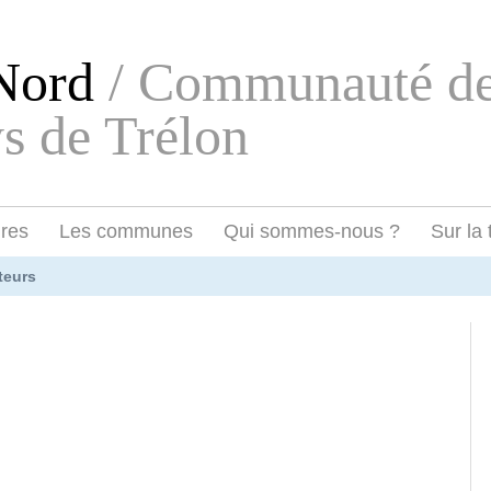
eNord
/ Communauté d
s de Trélon
ires
Les communes
Qui sommes-nous ?
Sur la 
teurs