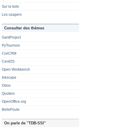
Sur la toile
Les usagers
Consulter des thèmes
GantProject
PyTournois
CiviCRM
CentOS
Open Workbench
Inkscape
Odoo
Quotero
OpenOffice.org
BellePoule
On parle de "TDB-SSI"