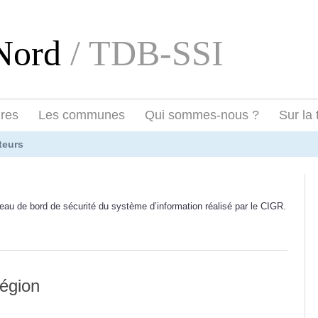
eNord
/ TDB-SSI
ires
Les communes
Qui sommes-nous ?
Sur la 
teurs
eau de bord de sécurité du système d’information réalisé par le CIGR.
région