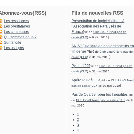
Abonnez-vous(RSS)
Fils de nouvelles RSS
Les ressources
Présentation de logiciels libres à
Les prestataires
l’Association des Paralysés de
Les communes
France
[
tiré de
Club LinuX Nord pas de
Qui sommes-nous ?
]
calais (CLX)
le 6 juin 2010
Sur la toile
ANIS : Que faire de nos ordinateurs en
Les usagers
fin de vie ?
[
tiré de
Club LinuX Nord pas de
]
calais (CLX)
le 31 mai 2010
Pylule #22
[
tiré de
Club LinuX Nord pas de
]
calais (CLX)
le 31 mai 2010
Apéro PHP à Lille
[
tiré de
Club LinuX Nord
]
pas de calais (CLX)
le 29 mai 2010
Pas de Quartier pour les Inégalités
[
tiré
de
Club LinuX Nord pas de calais (CLX)
le 1
]
mai 2010
1
2
3
4