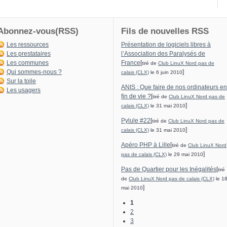
Abonnez-vous(RSS)
Fils de nouvelles RSS
Les ressources
Présentation de logiciels libres à
Les prestataires
l’Association des Paralysés de
Les communes
France
[
tiré de
Club LinuX Nord pas de
Qui sommes-nous ?
]
calais (CLX)
le 6 juin 2010
Sur la toile
ANIS : Que faire de nos ordinateurs en
Les usagers
fin de vie ?
[
tiré de
Club LinuX Nord pas de
]
calais (CLX)
le 31 mai 2010
Pylule #22
[
tiré de
Club LinuX Nord pas de
]
calais (CLX)
le 31 mai 2010
Apéro PHP à Lille
[
tiré de
Club LinuX Nord
]
pas de calais (CLX)
le 29 mai 2010
Pas de Quartier pour les Inégalités
[
tiré
de
Club LinuX Nord pas de calais (CLX)
le 1
]
mai 2010
1
2
3