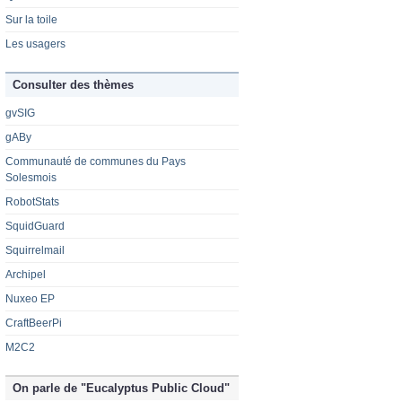
Sur la toile
Les usagers
Consulter des thèmes
gvSIG
gABy
Communauté de communes du Pays
Solesmois
RobotStats
SquidGuard
Squirrelmail
Archipel
Nuxeo EP
CraftBeerPi
M2C2
On parle de "Eucalyptus Public Cloud"