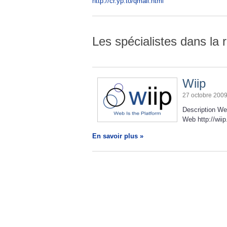
http://cr.yp.to/qmail.html
Les spécialistes dans la 
Wiip
27 octobre 200
Description We
Web http://wiip
En savoir plus »