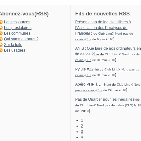
Abonnez-vous(RSS)
Fils de nouvelles RSS
Les ressources
Présentation de logiciels libres à
Les prestataires
l’Association des Paralysés de
Les communes
France
[
tiré de
Club LinuX Nord pas de
Qui sommes-nous ?
]
calais (CLX)
le 6 juin 2010
Sur la toile
ANIS : Que faire de nos ordinateurs en
Les usagers
fin de vie ?
[
tiré de
Club LinuX Nord pas de
]
calais (CLX)
le 31 mai 2010
Pylule #22
[
tiré de
Club LinuX Nord pas de
]
calais (CLX)
le 31 mai 2010
Apéro PHP à Lille
[
tiré de
Club LinuX Nord
]
pas de calais (CLX)
le 29 mai 2010
Pas de Quartier pour les Inégalités
[
tiré
de
Club LinuX Nord pas de calais (CLX)
le 1
]
mai 2010
1
2
3
4