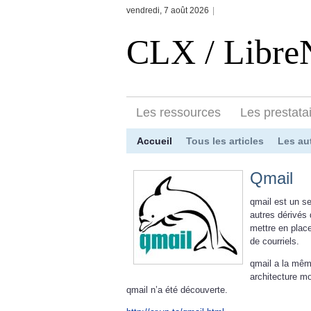
vendredi, 7 août 2026
|
CLX / Libr
Les ressources
Les prestata
Accueil
Tous les articles
Les au
Qmail
qmail est un se
autres dérivés 
mettre en plac
de courriels.
qmail a la mêm
architecture mo
qmail n’a été découverte.