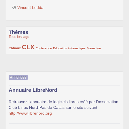
Vincent Ledda
Thèmes
Tous les tags
CLX
222/1002
1002/1002
132/1002
119/1002
168/1002
Chtinux
Conférence
Education informatique
Formation
Annonces
Annuaire LibreNord
Retrouvez l’annuaire de logiciels libres créé par l’association
Club Linux Nord-Pas de Calais sur le site suivant
http://www.librenord.org