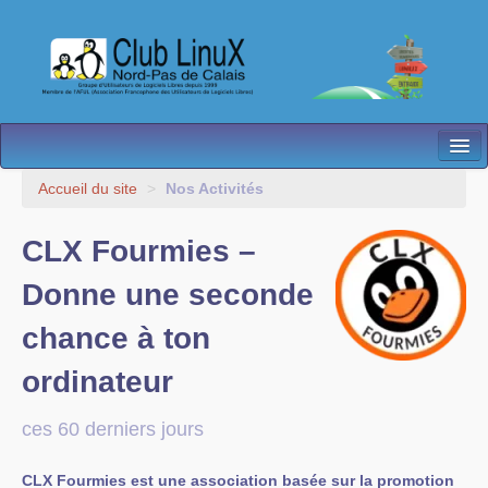
L’Association
Accueil du site
>
Nos Activités
Nos Activités
CLX Fourmies –
Besoin d’Aide ?
Donne une seconde
Contact
chance à ton
Les antennes
ordinateur
Espace membres
ces 60 derniers jours
CLX Fourmies est une association basée sur la promotion