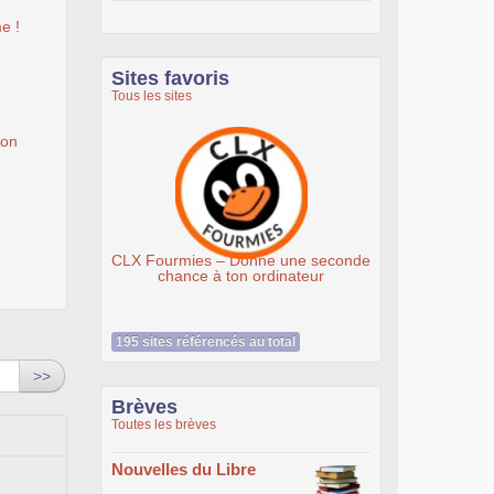
e !
Sites favoris
Tous les sites
ion
CLX Fourmies – Donne une seconde
Association Éth
chance à ton ordinateur
195 sites référencés au total
>>
Brèves
Toutes les brèves
Nouvelles du Libre