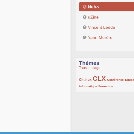
Nubo
uZine
Vincent Ledda
Yann Morère
Thèmes
Tous les tags
CLX
222/1002
1002/1002
132/1002
Chtinux
Conférence
Educa
119/1002
168/1002
informatique
Formation