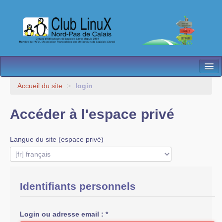
L’Association
Accueil du site
>
login
Nos Activités
Accéder à l'espace privé
Besoin d’Aide ?
Langue du site (espace privé)
Contact
Les antennes
Espace membres
Identifiants personnels
Login ou adresse email :
*