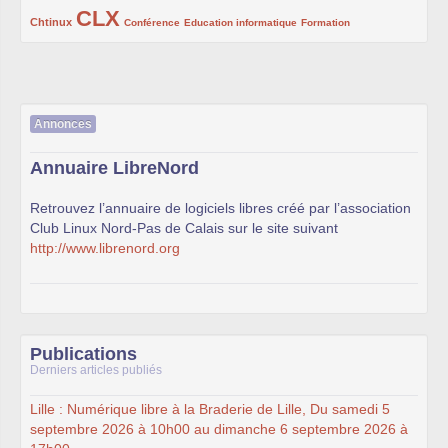
CLX
222/1002
1002/1002
132/1002
119/1002
168/1002
Chtinux
Conférence
Education informatique
Formation
Annonces
Annuaire LibreNord
Retrouvez l’annuaire de logiciels libres créé par l’association
Club Linux Nord-Pas de Calais sur le site suivant
http://www.librenord.org
Publications
Derniers articles publiés
Lille : Numérique libre à la Braderie de Lille, Du samedi 5
septembre 2026 à 10h00 au dimanche 6 septembre 2026 à