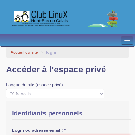
L’Association
Accueil du site
>
login
Nos Activités
Accéder à l'espace privé
Besoin d’Aide ?
Langue du site (espace privé)
Contact
Les antennes
Espace membres
Identifiants personnels
Login ou adresse email :
*