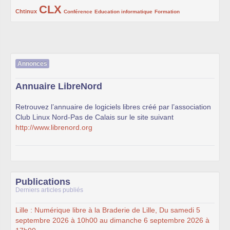
CLX
222/1002
1002/1002
132/1002
119/1002
168/1002
Chtinux
Conférence
Education informatique
Formation
Annonces
Annuaire LibreNord
Retrouvez l’annuaire de logiciels libres créé par l’association
Club Linux Nord-Pas de Calais sur le site suivant
http://www.librenord.org
Publications
Derniers articles publiés
Lille : Numérique libre à la Braderie de Lille, Du samedi 5
septembre 2026 à 10h00 au dimanche 6 septembre 2026 à