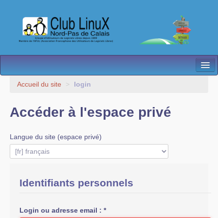
L’Association
Accueil du site
>
login
Nos Activités
Accéder à l'espace privé
Besoin d’Aide ?
Langue du site (espace privé)
Contact
Les antennes
Espace membres
Identifiants personnels
Login ou adresse email :
*