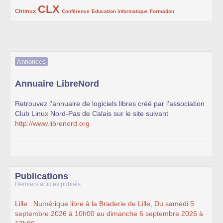
CLX
222/1002
1002/1002
132/1002
119/1002
168/1002
Chtinux
Conférence
Education informatique
Formation
Annonces
Annuaire LibreNord
Retrouvez l’annuaire de logiciels libres créé par l’association
Club Linux Nord-Pas de Calais sur le site suivant
http://www.librenord.org
Publications
Derniers articles publiés
Lille : Numérique libre à la Braderie de Lille, Du samedi 5
septembre 2026 à 10h00 au dimanche 6 septembre 2026 à