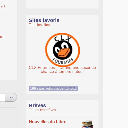
e !
Sites favoris
Tous les sites
ion
CLX Fourmies – Donne une seconde
Associati
chance à ton ordinateur
195 sites référencés au total
>>
Brèves
Toutes les brèves
Nouvelles du Libre