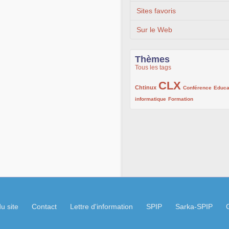
Sites favoris
Sur le Web
Thèmes
Tous les tags
CLX
222/1002
1002/1002
132/1002
Chtinux
Conférence
Educa
119/1002
168/1002
informatique
Formation
u site
Contact
Lettre d'information
SPIP
Sarka-SPIP