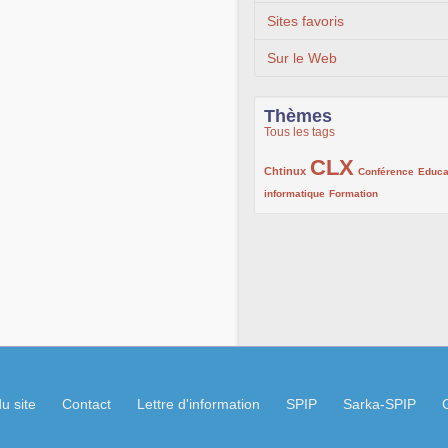
Sites favoris
Sur le Web
Thèmes
Tous les tags
CLX
222/1002
1002/1002
132/1002
Chtinux
Conférence
Educa
119/1002
168/1002
informatique
Formation
u site
Contact
Lettre d'information
SPIP
Sarka-SPIP