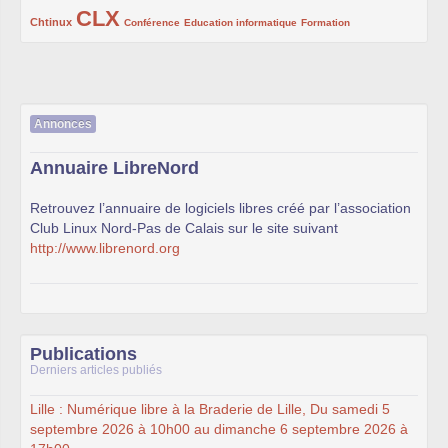
CLX
222/1002
1002/1002
132/1002
119/1002
168/1002
Chtinux
Conférence
Education informatique
Formation
Annonces
Annuaire LibreNord
Retrouvez l’annuaire de logiciels libres créé par l’association
Club Linux Nord-Pas de Calais sur le site suivant
http://www.librenord.org
Publications
Derniers articles publiés
Lille : Numérique libre à la Braderie de Lille, Du samedi 5
septembre 2026 à 10h00 au dimanche 6 septembre 2026 à