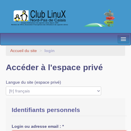
L’Association
Accueil du site
>
login
Nos Activités
Accéder à l'espace privé
Besoin d’Aide ?
Langue du site (espace privé)
Contact
Les antennes
Espace membres
Identifiants personnels
Login ou adresse email :
*