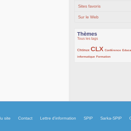
Sites favoris
Sur le Web
Thèmes
Tous les tags
CLX
222/1002
1002/1002
132/1002
Chtinux
Conférence
Educa
119/1002
168/1002
informatique
Formation
u site
Contact
Lettre d'information
SPIP
Sarka-SPIP