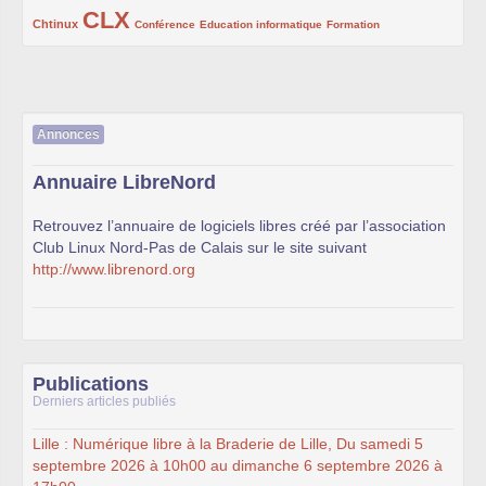
CLX
222/1002
1002/1002
132/1002
119/1002
168/1002
Chtinux
Conférence
Education informatique
Formation
Annonces
Annuaire LibreNord
Retrouvez l’annuaire de logiciels libres créé par l’association
Club Linux Nord-Pas de Calais sur le site suivant
http://www.librenord.org
Publications
Derniers articles publiés
Lille : Numérique libre à la Braderie de Lille, Du samedi 5
septembre 2026 à 10h00 au dimanche 6 septembre 2026 à