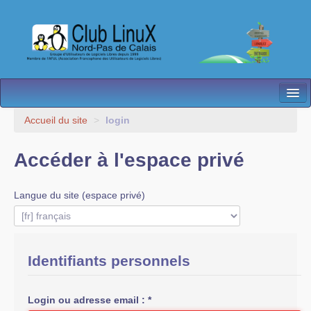
L’Association
Accueil du site
>
login
Nos Activités
Accéder à l'espace privé
Besoin d’Aide ?
Langue du site (espace privé)
Contact
Les antennes
Espace membres
Identifiants personnels
Login ou adresse email :
*