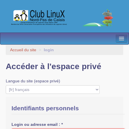
L’Association
Accueil du site
>
login
Nos Activités
Accéder à l'espace privé
Besoin d’Aide ?
Langue du site (espace privé)
Contact
Les antennes
Espace membres
Identifiants personnels
Login ou adresse email :
*