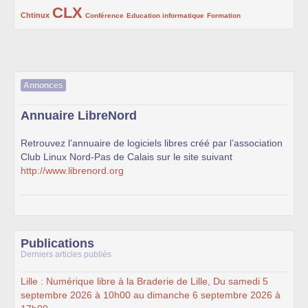
CLX
222/1002
1002/1002
132/1002
119/1002
168/1002
Chtinux
Conférence
Education informatique
Formation
Annonces
Annuaire LibreNord
Retrouvez l’annuaire de logiciels libres créé par l’association
Club Linux Nord-Pas de Calais sur le site suivant
http://www.librenord.org
Publications
Derniers articles publiés
Lille : Numérique libre à la Braderie de Lille, Du samedi 5
septembre 2026 à 10h00 au dimanche 6 septembre 2026 à