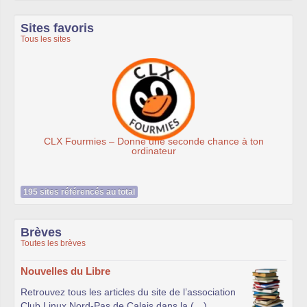
Sites favoris
Tous les sites
mies – Donne une seconde chance à ton
Ass
ordinateur
195 sites référencés au total
Brèves
Toutes les brèves
Nouvelles du Libre
Retrouvez tous les articles du site de l’association
Club Linux Nord-Pas de Calais dans la (…)