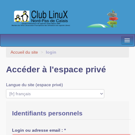
L’Association
Accueil du site
>
login
Nos Activités
Accéder à l'espace privé
Besoin d’Aide ?
Langue du site (espace privé)
Contact
Les antennes
Espace membres
Identifiants personnels
Login ou adresse email :
*