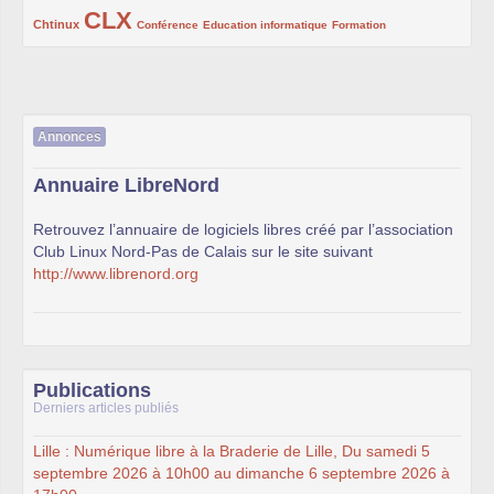
CLX
222/1002
1002/1002
132/1002
119/1002
168/1002
Chtinux
Conférence
Education informatique
Formation
Annonces
Annuaire LibreNord
Retrouvez l’annuaire de logiciels libres créé par l’association
Club Linux Nord-Pas de Calais sur le site suivant
http://www.librenord.org
Publications
Derniers articles publiés
Lille : Numérique libre à la Braderie de Lille, Du samedi 5
septembre 2026 à 10h00 au dimanche 6 septembre 2026 à