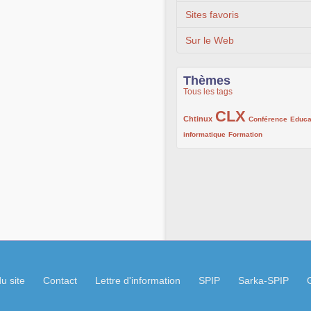
Sites favoris
Sur le Web
Thèmes
Tous les tags
CLX
222/1002
1002/1002
132/1002
Chtinux
Conférence
Educa
119/1002
168/1002
informatique
Formation
u site
Contact
Lettre d'information
SPIP
Sarka-SPIP