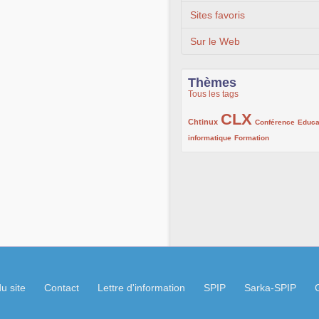
Sites favoris
Sur le Web
Thèmes
Tous les tags
CLX
222/1002
1002/1002
132/1002
Chtinux
Conférence
Educa
119/1002
168/1002
informatique
Formation
u site
Contact
Lettre d'information
SPIP
Sarka-SPIP