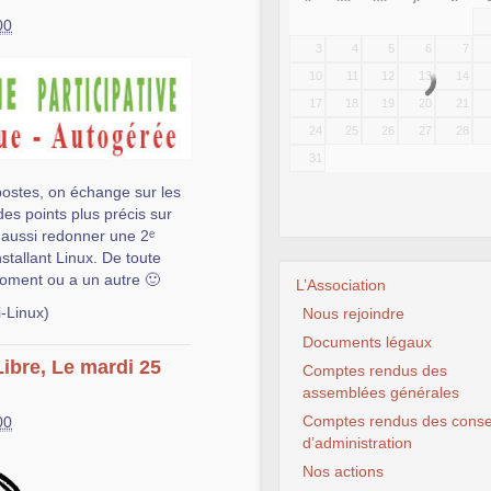
00
3
4
5
6
7
10
11
12
13
14
17
18
19
20
21
24
25
26
27
28
31
 postes, on échange sur les
des points plus précis sur
 aussi redonner une 2ᵉ
stallant Linux. De toute
 moment ou a un autre 🙂
L’Association
-Linux)
Nous rejoindre
Documents légaux
Libre, Le mardi 25
Comptes rendus des
assemblées générales
Comptes rendus des conse
00
d’administration
Nos actions