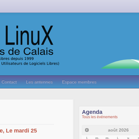
Contact
Les antennes
Espace membres
Agenda
Tous les événements
août
2026
e, Le mardi 25
l.
m.
m.
j.
v.
s