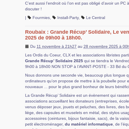
C’est aussi l’endroit où l’on est pas obligé d’avoir un PC 
discuter !
|
Fourmies
,
Install-Party
,
Le Central
Roubaix : Grande Récup’ Solidaire, Le ve
2025 de 09h00 à 18h00.
Du
11 novembre à 21h27
au
28 novembre 2025 à 00
Les Ordis du Coeur, CLX et les associations libristes part
Grande Récup’ Solidaire 2025
qui se tiendra le Vendr
9h00 à 18h00 NON STOP à l’AVANT-POSTE - 33 Bd du G
Nous donnons une seconde vie, beaucoup plus longue qu
ordinateurs qu’on propose de mettre à la poubelle pour e
nouveaux ... pour le plus grand bonheur de leurs bénéfici
La Grande Récup’ Solidaire est un évènement qui rassem
associations accueillant les donateurs (entreprises, éco
venus déposer jeux, jouets et peluches, des livres, des 
liège, des capsules et muselets en métal, des stylos usag
accessoires (ceintures, bijoux fantaisie, sacs), de la vais
petit électroménager,
du matériel informatique
, de l’éq