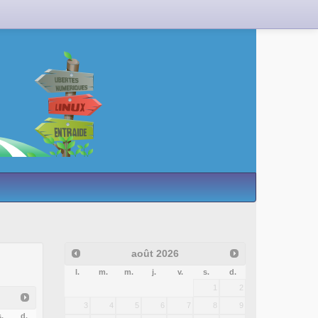
août
2026
l.
m.
m.
j.
v.
s.
d.
1
2
3
4
5
6
7
8
9
.
d.