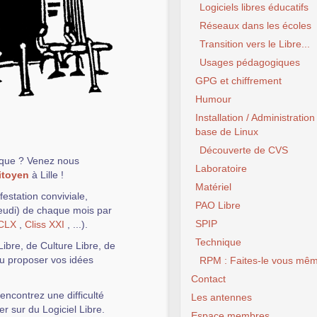
Logiciels libres éducatifs
Réseaux dans les écoles
Transition vers le Libre...
Usages pédagogiques
GPG et chiffrement
Humour
Installation / Administration
base de Linux
Découverte de CVS
ique ? Venez nous
Laboratoire
itoyen
à Lille !
Matériel
estation conviviale,
PAO Libre
jeudi) de chaque mois par
SPIP
CLX
,
Cliss XXI
, ...).
Technique
ibre, de Culture Libre, de
 ou proposer vos idées
RPM : Faites-le vous mêm
Contact
encontrez une difficulté
Les antennes
r sur du Logiciel Libre.
Espace membres