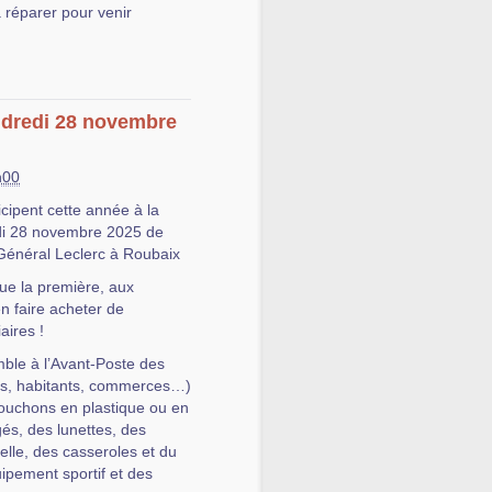
à réparer pour venir
ndredi 28 novembre
h00
icipent cette année à la
edi 28 novembre 2025 de
énéral Leclerc à Roubaix
e la première, aux
n faire acheter de
aires !
ble à l’Avant-Poste des
les, habitants, commerces…)
bouchons en plastique ou en
és, des lunettes, des
selle, des casseroles et du
uipement sportif et des