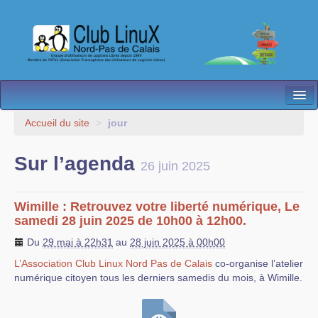
L’Association
Accueil du site
>
jour
Nos Activités
Sur l’agenda
26 juin 2025
Besoin d’Aide ?
Contact
Wimille : Retrouvez votre liberté numérique, Le
samedi 28 juin 2025 de 10h00 à 12h00.
Les antennes
Du
29 mai à 22h31
au
28 juin 2025 à 00h00
Espace membres
L’Association Club Linux Nord Pas de Calais
co-organise l’atelier
numérique citoyen tous les derniers samedis du mois, à Wimille.