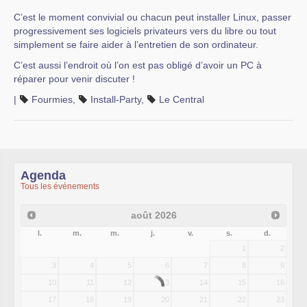
C’est le moment convivial ou chacun peut installer Linux, passer
progressivement ses logiciels privateurs vers du libre ou tout
simplement se faire aider à l’entretien de son ordinateur.
C’est aussi l’endroit où l’on est pas obligé d’avoir un PC à
réparer pour venir discuter !
|
Fourmies
,
Install-Party
,
Le Central
Agenda
Tous les événements
août
2026
l.
m.
m.
j.
v.
s.
d.
1
2
3
4
5
6
7
8
9
10
11
12
13
14
15
16
17
18
19
20
21
22
23