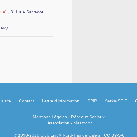
que)
, 311 rue Salvador
nux)
u site
Contact
Lettre d'information
SPIP
Sarka-SPIP
Mentions Légales
- Réseaux Sociaux
L’Association
-
Mastodon
© 1998-2026 Club LinuX Nord-Pas de Calais | CC BY-SA