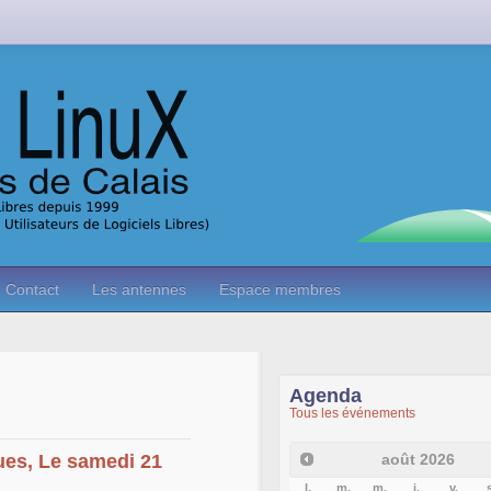
Contact
Les antennes
Espace membres
Agenda
Tous les événements
août
2026
ues, Le samedi 21
l.
m.
m.
j.
v.
s