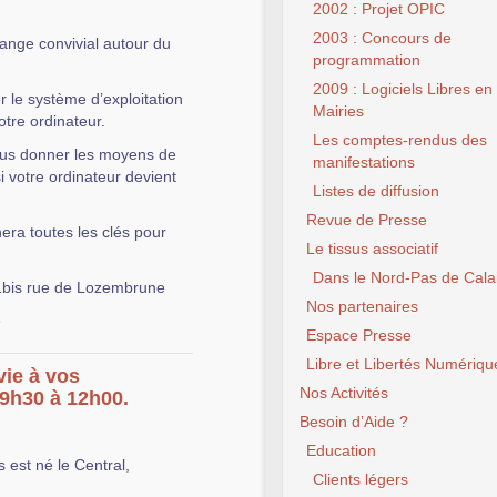
2002 : Projet OPIC
2003 : Concours de
hange convivial autour du
programmation
2009 : Logiciels Libres en
 le système d’exploitation
Mairies
votre ordinateur.
Les comptes-rendus des
vous donner les moyens de
manifestations
si votre ordinateur devient
Listes de diffusion
Revue de Presse
nera toutes les clés pour
Le tissus associatif
Dans le Nord-Pas de Cala
1bis rue de Lozembrune
Nos partenaires
e
Espace Presse
Libre et Libertés Numériqu
vie à vos
Nos Activités
09h30 à 12h00.
Besoin d’Aide ?
Education
 est né le Central,
Clients légers