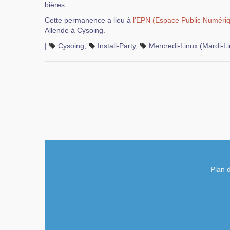
bières.
Cette permanence a lieu à
l’EPN (Espace Public Numéri
Allende à Cysoing.
|
Cysoing
,
Install-Party
,
Mercredi-Linux (Mardi-Li
Plan d