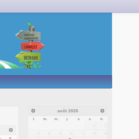
août
2026
l.
m.
m.
j.
v.
s.
d.
1
2
3
4
5
6
7
8
9
.
d.