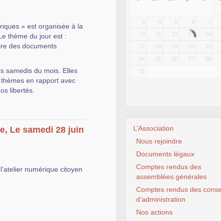
3
4
5
6
7
iques » est organisée à la
10
11
12
13
14
Le thème du jour est :
ire des documents
17
18
19
20
21
24
25
26
27
28
es samedis du mois. Elles
31
rs thèmes en rapport avec
s libertés.
L’Association
e, Le samedi 28 juin
Nous rejoindre
Documents légaux
Comptes rendus des
l’atelier numérique citoyen
assemblées générales
Comptes rendus des conse
d’administration
Nos actions