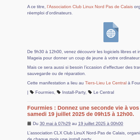
A ce titre,
l’Association Club Linux Nord Pas de Calais
org
réemploi d’ordinateurs.
De 9h30 à 12h00, venez découvrir les logiciels libres et i
Mageia pour donner un coup de jeune à votre ordinateur
Mais ce sera aussi si besoin l’iccasion d’effectuer des t
sauvegarde ou de réparation.
Cette manifestation a lieu au
Tiers-Lieu Le Central
à Fou
|
Fourmies
,
Install-Party
,
Le Central
Fourmies : Donnez une seconde vie à vos 
samedi 19 juillet 2025 de 09h15 à 12h00.
Du
30 mai à 07h29
au
19 juillet 2025 à 00h00
L’association CLX Club LinuX Nord-Pas de Calais, orga
de chaque mois une install party.