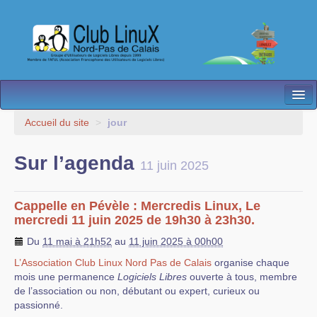
L’Association
Accueil du site
>
jour
Nos Activités
Sur l’agenda
11 juin 2025
Besoin d’Aide ?
Contact
Cappelle en Pévèle : Mercredis Linux, Le
mercredi 11 juin 2025 de 19h30 à 23h30.
Les antennes
Du
11 mai à 21h52
au
11 juin 2025 à 00h00
Espace membres
L’Association Club Linux Nord Pas de Calais
organise chaque
mois une permanence
Logiciels Libres
ouverte à tous, membre
de l’association ou non, débutant ou expert, curieux ou
passionné.