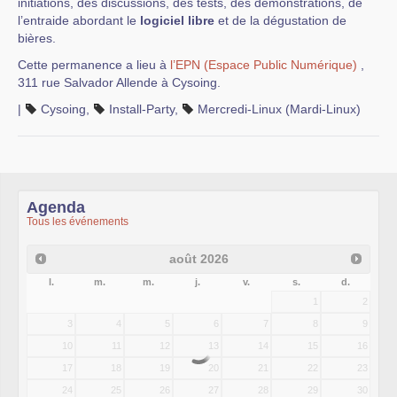
initiations, des discussions, des tests, des démonstrations, de
l’entraide abordant le
logiciel libre
et de la dégustation de
bières.
Cette permanence a lieu à
l’EPN (Espace Public Numérique)
,
311 rue Salvador Allende à Cysoing.
|
Cysoing
,
Install-Party
,
Mercredi-Linux (Mardi-Linux)
Agenda
Tous les événements
août
2026
l.
m.
m.
j.
v.
s.
d.
1
2
3
4
5
6
7
8
9
10
11
12
13
14
15
16
17
18
19
20
21
22
23
24
25
26
27
28
29
30