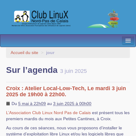
L’Association
Accueil du site
>
jour
Nos Activités
Sur l’agenda
3 juin 2025
Besoin d’Aide ?
Contact
Croix : Atelier Local-Low-Tech, Le mardi 3 juin
2025 de 19h00 à 22h00.
Les antennes
Du
5 mai à 22h09
au
3 juin 2025 à 00h00
Espace membres
L’Association Club Linux Nord Pas de Calais
est présent tous les
premiers mardis du mois aux Petites Cantines, à Croix.
Au cours de ces séances, nous vous proposons d’installer le
système d’exploitation libre Linux et/ou les logiciels libres que