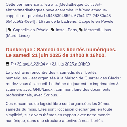
Cette permanence a lieu à la [Médiathèque Cultiv’Art-
>https:/mediatheques.pevelecarembault.fr/mediatheque-
cappelle-en-pevele/#1494853048594-67fa4d77-24830a45-
654bc562-0ee4] , 16 rue de la Ladrerie, Cappelle en Pévèle
|
Cappelle-en-Pévèle
,
Install-Party
,
Mercredi-Linux
(Mardi-Linux)
Dunkerque : Samedi des libertés numériques,
Le samedi 21 juin 2025 de 14h00 à 16h00.
Du
29 mai à 22h04
au
21 juin 2025 à 00h00
La prochaine rencontre des « samedis des libertés
numériques » est organisée à la Maison de Quartier des Glacis :
rendez-vous à l’accueil. Le thème du jour est : « imprimantes &
scanners avec GNU/Linux ; comment faire des documents
professionnels, avec Scribus. »
Ces rencontres du logiciel libre sont organisées les 3èmes
samedis du mois. Elles sont l’occasion d’échanger, en toute
simplicité, sur divers thèmes en rapport avec notre monde
numérique, dans une structure attentive à nos libertés.