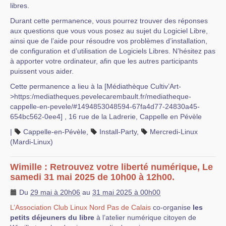
libres.
Durant cette permanence, vous pourrez trouver des réponses
aux questions que vous vous posez au sujet du Logiciel Libre,
ainsi que de l’aide pour résoudre vos problèmes d’installation,
de configuration et d’utilisation de Logiciels Libres. N’hésitez pas
à apporter votre ordinateur, afin que les autres participants
puissent vous aider.
Cette permanence a lieu à la [Médiathèque Cultiv’Art-
>https:/mediatheques.pevelecarembault.fr/mediatheque-
cappelle-en-pevele/#1494853048594-67fa4d77-24830a45-
654bc562-0ee4] , 16 rue de la Ladrerie, Cappelle en Pévèle
|
Cappelle-en-Pévèle
,
Install-Party
,
Mercredi-Linux
(Mardi-Linux)
Wimille : Retrouvez votre liberté numérique, Le
samedi 31 mai 2025 de 10h00 à 12h00.
Du
29 mai à 20h06
au
31 mai 2025 à 00h00
L’Association Club Linux Nord Pas de Calais
co-organise
les
petits déjeuners du libre
à l’atelier numérique citoyen de