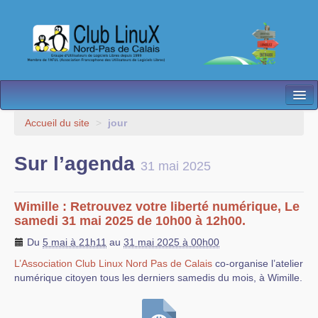
L’Association
Accueil du site
>
jour
Nos Activités
Sur l’agenda
31 mai 2025
Besoin d’Aide ?
Contact
Wimille : Retrouvez votre liberté numérique, Le
samedi 31 mai 2025 de 10h00 à 12h00.
Les antennes
Du
5 mai à 21h11
au
31 mai 2025 à 00h00
Espace membres
L’Association Club Linux Nord Pas de Calais
co-organise l’atelier
numérique citoyen tous les derniers samedis du mois, à Wimille.