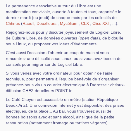
La permanence associative autour du Libre est une
manifestation conviviale, ouverte à toutes et tous, organisée le
dernier mardi (ou jeudi) de chaque mois par les collectifs de
Chtinux
(
Raoull,
Deuxfleurs
,
Mycélium
,
CLX
,
Cliss XXI
, ...).
Rejoignez-nous pour y discuter joyeusement de Logiciel Libre,
de Culture Libre, de données ouvertes (
open data
), de bidouille
sous Linux, ou proposer vos idées d’évènements.
C’est aussi l’occasion d’obtenir un coup de main si vous
rencontrez une difficulté sous Linux, ou si vous avez besoin de
conseils pour migrer sur du Logiciel Libre.
Si vous venez avec votre ordinateur pour obtenir de l’aide
technique, pour permettre à l’équipe bénévole de s’organiser,
prévenez-nous via un courrier électronique à l’adresse : chtinux-
diffusion CHEZ deuxfleurs POINT fr.
Le Café Citoyen est accessible en métro (station République -
Beaux Arts). Une connexion Internet y est disponible, des prises
électriques, de la place... Au bar, vous trouverez aussi de
bonnes boissons avec et sans alcool, ainsi que de la petite
restauration (notamment fromage ou tartines véganes).