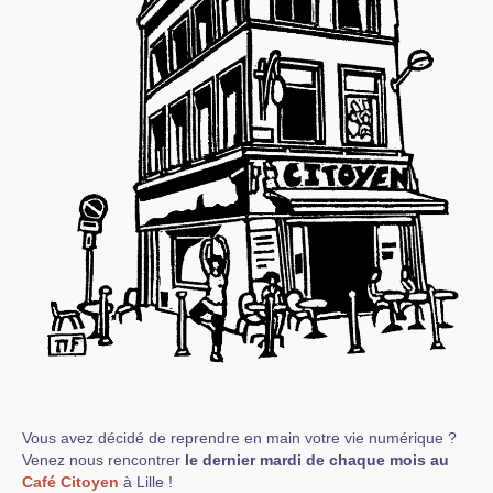
Vous avez décidé de reprendre en main votre vie numérique ?
Venez nous rencontrer
le dernier mardi de chaque mois au
Café Citoyen
à Lille !