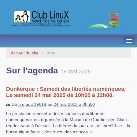
L’Association
Accueil du site
>
jour
Nos Activités
Sur l’agenda
18 mai 2025
Besoin d’Aide ?
Contact
Dunkerque : Samedi des libertés numériques,
Le samedi 24 mai 2025 de 10h00 à 12h00.
Les antennes
Du
5 mai à 19h18
au
24 mai 2025 à 00h00
Espace membres
La prochaine rencontre des « samedis des libertés
numériques » est organisée à la Maison de Quartier des Glacis :
rendez-vous à l’accueil. Le thème du jour est : « LibreOﬃce... la
bureautique facile ; des trucs, des astuces. »