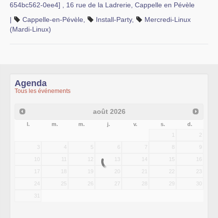
654bc562-0ee4] , 16 rue de la Ladrerie, Cappelle en Pévèle
|
Cappelle-en-Pévèle
,
Install-Party
,
Mercredi-Linux
(Mardi-Linux)
Agenda
Tous les événements
août
2026
l.
m.
m.
j.
v.
s.
d.
1
2
3
4
5
6
7
8
9
10
11
12
13
14
15
16
17
18
19
20
21
22
23
24
25
26
27
28
29
30
31