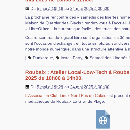
Du
5 mai à 19h18
au
24 mai 2025 à 00h00
La prochaine rencontre des « samedis des libertés numér
Maison de Quartier des Glacis : rendez-vous à l’accueil. 
« LibreOﬃce... la bureautique facile ; des trucs, des astu
Ces rencontres du logiciel libre sont organisées les 3èm
sont l’occasion d’échanger, en toute simplicité, sur dive
notre monde numérique, dans une structure attentive à no
|
Dunkerque
,
Install-Party
,
Samedi des Libertés
Roubaix : Atelier Local-Low-Tech à Rouba
2025 de 10h00 à 14h00.
Du
5 mai à 19h29
au
24 mai 2025 à 00h00
L’Association Club Linux Nord Pas de Calais
est présent 
médiathèque de Roubaix La Grande Plage.