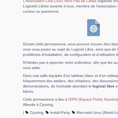
L’Association Club Linux Nord Pas de Calais
organise ch
Logiciels Libres
ouverte à tous, membre de l’association 
curieux ou passionné.
Durant cette permanence, vous pourrez trouver des rép
vous vous posez au sujet du Logiciel Libre, ainsi que de 
problèmes d’installation, de configuration et d’utilisation 
N’hésitez pas à apporter votre ordinateur, afin que les au
vous aider.
Dans une salle équipée d’un tableau blanc et d’un vidéop
fréquemment des ateliers, des initiations, des discussions
démonstrations, de l’entraide abordant le
logiciel libre
et
bières.
Cette permanence a lieu à
l’EPN (Espace Public Numéri
Allende à Cysoing.
|
Cysoing
,
Install-Party
,
Mercredi-Linux (Mardi-Li