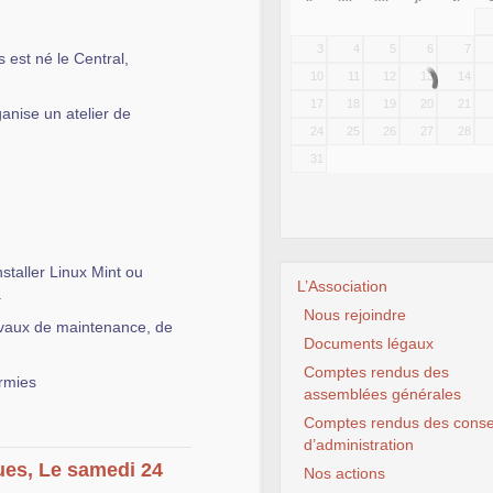
3
4
5
6
7
 est né le Central,
10
11
12
13
14
17
18
19
20
21
anise un atelier de
24
25
26
27
28
31
nstaller Linux Mint ou
L’Association
.
Nous rejoindre
ravaux de maintenance, de
Documents légaux
Comptes rendus des
rmies
assemblées générales
Comptes rendus des conse
d’administration
ues, Le samedi 24
Nos actions