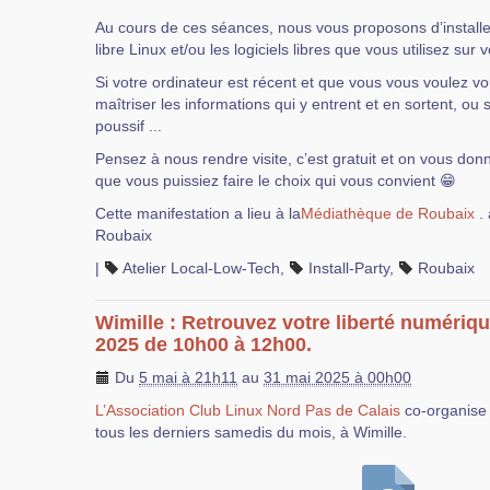
Au cours de ces séances, nous vous proposons d’installer
libre Linux et/ou les logiciels libres que vous utilisez sur 
Si votre ordinateur est récent et que vous vous voulez 
maîtriser les informations qui y entrent et en sortent, ou 
poussif ...
Pensez à nous rendre visite, c’est gratuit et on vous don
que vous puissiez faire le choix qui vous convient 😁
Cette manifestation a lieu à la
Médiathèque de Roubaix
. 
Roubaix
|
Atelier Local-Low-Tech
,
Install-Party
,
Roubaix
Wimille : Retrouvez votre liberté numériq
2025 de 10h00 à 12h00.
Du
5 mai à 21h11
au
31 mai 2025 à 00h00
L’Association Club Linux Nord Pas de Calais
co-organise 
tous les derniers samedis du mois, à Wimille.