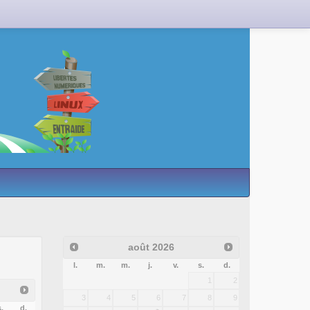
août
2026
l.
m.
m.
j.
v.
s.
d.
1
2
3
4
5
6
7
8
9
.
d.