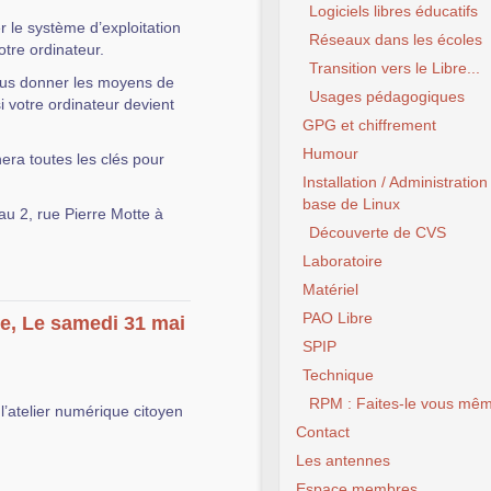
Logiciels libres éducatifs
 le système d’exploitation
Réseaux dans les écoles
votre ordinateur.
Transition vers le Libre...
vous donner les moyens de
Usages pédagogiques
si votre ordinateur devient
GPG et chiffrement
Humour
nera toutes les clés pour
Installation / Administration
base de Linux
au 2, rue Pierre Motte à
Découverte de CVS
Laboratoire
Matériel
PAO Libre
ue, Le samedi 31 mai
SPIP
Technique
RPM : Faites-le vous mêm
l’atelier numérique citoyen
Contact
Les antennes
Espace membres