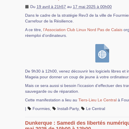
Du
19 avril à 21h57
au
17 mai 2025 à 00h00
Dans le cadre de la stratégie Rev3 de la ville de Fourmies
Carrefour de la Résilience.
A ce titre,
l’Association Club Linux Nord Pas de Calais
org
réemploi d’ordinateurs.
De 9h30 à 12h00, venez découvrir les logiciels libres et i
Mageia pour donner un coup de jeune à votre ordinateur
Mais ce sera aussi si besoin l’iccasion d’effectuer des t
sauvegarde ou de réparation.
Cette manifestation a lieu au
Tiers-Lieu Le Central
à Fou
|
Fourmies
,
Install-Party
,
Le Central
Dunkerque : Samedi des libertés numériq
mai 2025 de 10h00 à 12h00.