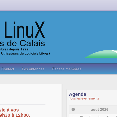
Contact
Les antennes
Espace membres
Agenda
Tous les événements
août
2026
vie à vos
09h30 à 12h00.
l.
m.
m.
j.
v.
s